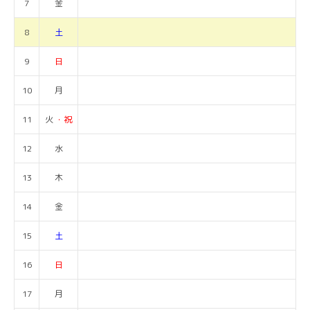
7
金
8
土
9
日
10
月
11
火
・祝
12
水
13
木
14
金
15
土
16
日
17
月