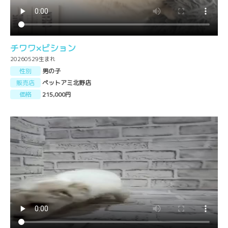
チワワ×ビション
20260529生まれ
性別
男の子
販売店
ペットアミ北野店
価格
215,000円