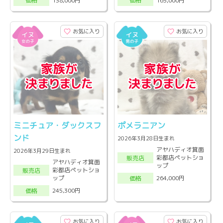
138,000円
165,000円
価格
価格
お気に入り
お気に入り
ミニチュア・ダックスフ
ポメラニアン
ンド
2026年3月28日生まれ
アヤハディオ箕面
2026年3月29日生まれ
彩都店ペットショ
販売店
アヤハディオ箕面
ップ
彩都店ペットショ
販売店
ップ
264,000円
価格
245,300円
価格
お気に入り
お気に入り