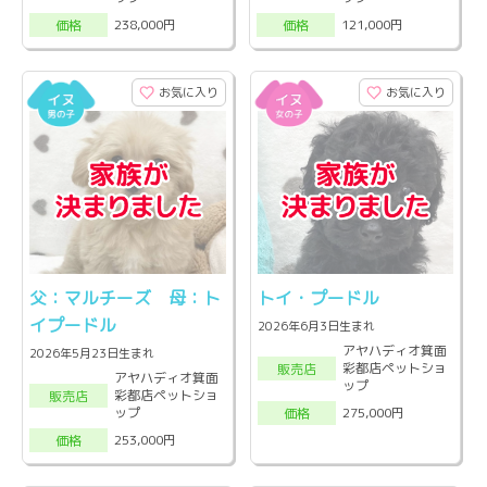
238,000円
121,000円
価格
価格
お気に入り
お気に入り
父：マルチーズ 母：ト
トイ・プードル
イプードル
2026年6月3日生まれ
アヤハディオ箕面
2026年5月23日生まれ
彩都店ペットショ
販売店
アヤハディオ箕面
ップ
彩都店ペットショ
販売店
ップ
275,000円
価格
253,000円
価格