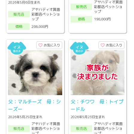
アヤハディオ箕面
2026年5月6日生まれ
彩都店ペットショ
販売店
アヤハディオ箕面
ップ
彩都店ペットショ
販売店
ップ
198,000円
価格
286,000円
価格
お気に入り
お気に入り
父：マルチーズ 母：シ
父：チワワ 母：トイプ
ーズー
ードル
2026年5月25日生まれ
2026年5月23日生まれ
アヤハディオ箕面
アヤハディオ箕面
彩都店ペットショ
彩都店ペットショ
販売店
販売店
ップ
ップ