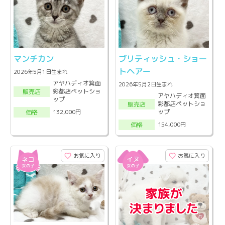
マンチカン
ブリティッシュ・ショー
トヘアー
2026年5月1日生まれ
アヤハディオ箕面
2026年5月2日生まれ
彩都店ペットショ
販売店
アヤハディオ箕面
ップ
彩都店ペットショ
販売店
ップ
132,000円
価格
154,000円
価格
お気に入り
お気に入り