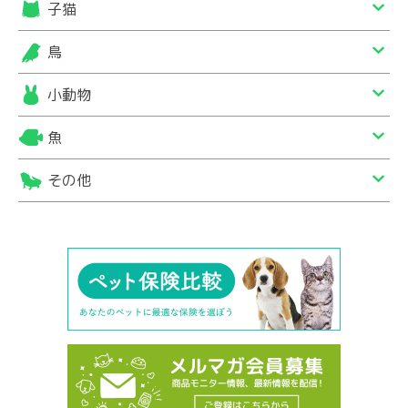
子猫
鳥
小動物
魚
その他