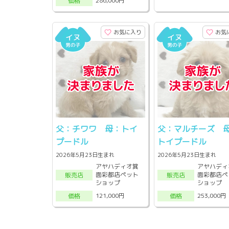
286,000円
価格
お気に入り
お気
父：チワワ 母：トイ
父：マルチーズ 
プードル
トイプードル
2026年5月23日生まれ
2026年5月23日生まれ
アヤハディオ箕
アヤハディ
面彩都店ペット
面彩都店ペ
販売店
販売店
ショップ
ショップ
121,000円
253,000円
価格
価格