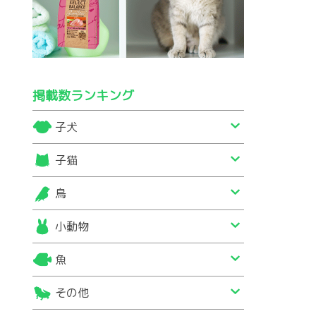
掲載数ランキング
子犬
子猫
鳥
小動物
魚
その他