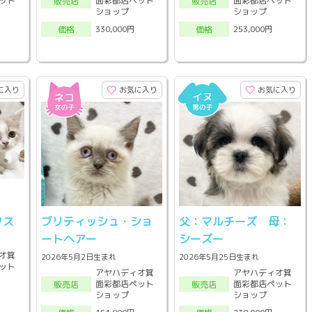
ット
面彩都店ペット
面彩都店ペット
販売店
販売店
ショップ
ショップ
330,000円
253,000円
価格
価格
に入り
お気に入り
お気に入り
クス
ブリティッシュ・ショ
父：マルチーズ 母：
ートヘアー
シーズー
オ箕
2026年5月2日生まれ
2026年5月25日生まれ
ット
アヤハディオ箕
アヤハディオ箕
面彩都店ペット
面彩都店ペット
販売店
販売店
ショップ
ショップ