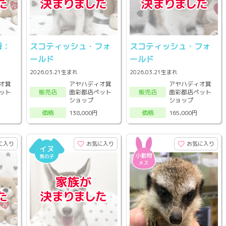
母：
スコティッシュ・フォ
スコティッシュ・フォ
ールド
ールド
2026.03.21生まれ
2026.03.21生まれ
オ箕
アヤハディオ箕
アヤハディオ箕
ット
面彩都店ペット
面彩都店ペット
販売店
販売店
ショップ
ショップ
138,000円
165,000円
価格
価格
に入り
お気に入り
お気に入り