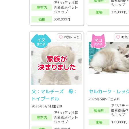
面彩都店ペ
販売店
アヤハディオ箕
ショップ
面彩都店ペット
販売店
ショップ
275,000円
価格
330,000円
価格
お気に入り
お気
父：マルチーズ 母：
セルカーク・レッ
トイプードル
2026年5月5日生まれ
アヤハディ
2026年5月6日生まれ
面彩都店ペ
販売店
アヤハディオ箕
ショップ
面彩都店ペット
販売店
ショップ
132,000円
価格