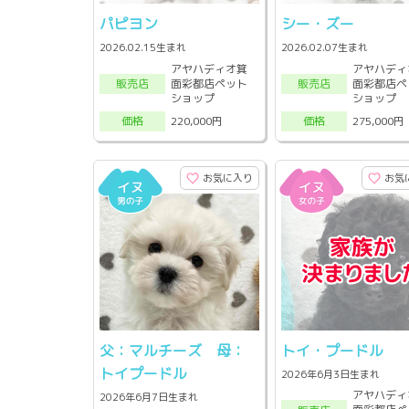
パピヨン
シー・ズー
2026.02.15生まれ
2026.02.07生まれ
アヤハディオ箕
アヤハディ
面彩都店ペット
面彩都店ペ
販売店
販売店
ショップ
ショップ
220,000円
275,000円
価格
価格
お気に入り
お気
父：マルチーズ 母：
トイ・プードル
トイプードル
2026年6月3日生まれ
アヤハディ
2026年6月7日生まれ