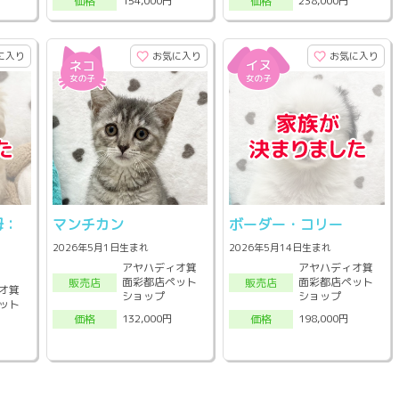
154,000円
238,000円
価格
価格
に入り
お気に入り
お気に入り
母：
マンチカン
ボーダー・コリー
2026年5月1日生まれ
2026年5月14日生まれ
アヤハディオ箕
アヤハディオ箕
面彩都店ペット
面彩都店ペット
販売店
販売店
オ箕
ショップ
ショップ
ット
132,000円
198,000円
価格
価格