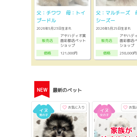
父：チワワ 母：トイ
父：マルチーズ 
プードル
シーズー
2026年5月23日生まれ
2026年5月25日生まれ
アヤハディオ箕
アヤハデ
面彩都店ペット
面彩都店
販売店
販売店
ショップ
ショップ
121,000円
238,000円
価格
価格
NEW
最新のペット
お気に入り
お気