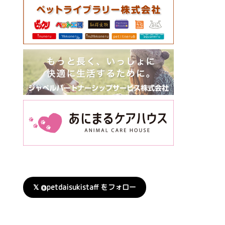
𝕏 @petdaisukistaff をフォロー