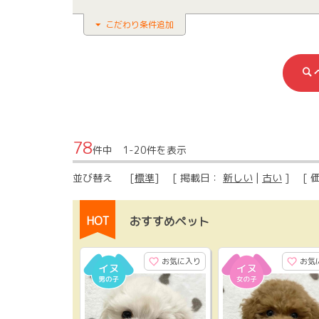
こだわり条件追加
78
件中 1-20件を表示
並び替え
[
標準
] [ 掲載日：
新しい
|
古い
] [ 
HOT
おすすめペット
お気に入り
お気