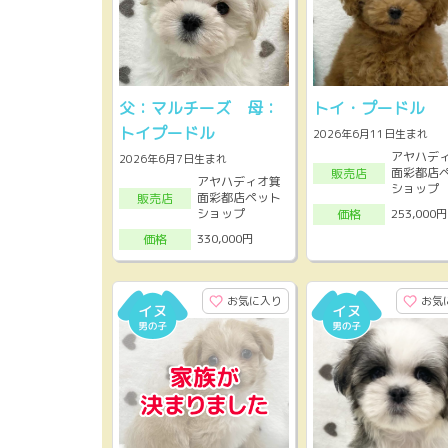
父：マルチーズ 母：
トイ・プードル
トイプードル
2026年6月11日生まれ
アヤハデ
2026年6月7日生まれ
面彩都店
販売店
アヤハディオ箕
ショップ
面彩都店ペット
販売店
ショップ
253,000円
価格
330,000円
価格
お気に入り
お気