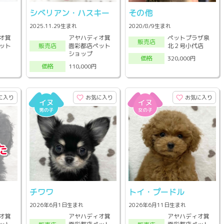
シベリアン・ハスキー
その他
2025.11.29生まれ
2020/8/9生まれ
オ箕
アヤハディオ箕
ペットプラザ泉
販売店
ット
面彩都店ペット
北２号小代店
販売店
ショップ
320,000円
価格
110,000円
価格
に入り
お気に入り
お気に入り
チワワ
トイ・プードル
2026年6月1日生まれ
2026年6月11日生まれ
オ箕
アヤハディオ箕
アヤハディオ箕