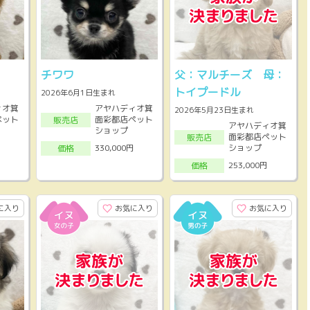
チワワ
父：マルチーズ 母：
トイプードル
2026年6月1日生まれ
ィオ箕
アヤハディオ箕
2026年5月23日生まれ
ペット
面彩都店ペット
販売店
アヤハディオ箕
ショップ
面彩都店ペット
販売店
ショップ
330,000円
価格
253,000円
価格
に入り
お気に入り
お気に入り