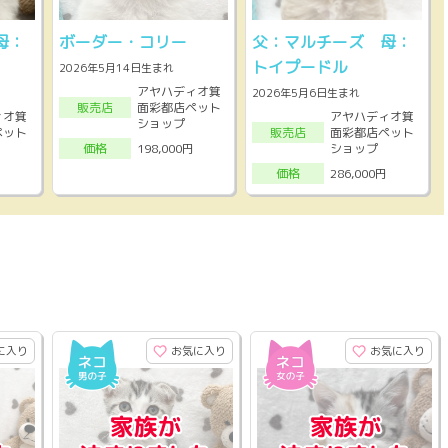
母：
ボーダー・コリー
父：マルチーズ 母：
トイプードル
2026年5月14日生まれ
アヤハディオ箕
2026年5月6日生まれ
面彩都店ペット
販売店
ィオ箕
アヤハディオ箕
ショップ
ペット
面彩都店ペット
販売店
ショップ
198,000円
価格
286,000円
価格
に入り
お気に入り
お気に入り