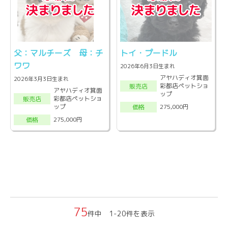
父：マルチーズ 母：チ
トイ・プードル
ワワ
2026年6月3日生まれ
アヤハディオ箕面
2026年3月3日生まれ
彩都店ペットショ
販売店
アヤハディオ箕面
ップ
彩都店ペットショ
販売店
ップ
275,000円
価格
275,000円
価格
75
件中 1-20件を表示