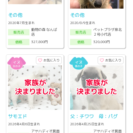
その他
その他
2020年7月生まれ
2020/8/9生まれ
動物の森 なんば
ペットプラザ泉北
販売店
販売店
店
２号小代店
327,800円
320,000円
価格
価格
お気に入り
お気に入り
サモエド
父：チワワ 母：パグ
2026年4月6日生まれ
2026年4月25日生まれ
アヤハディオ箕面
アヤハディオ箕面