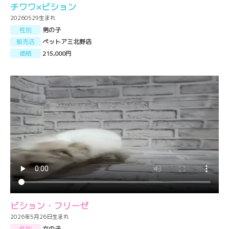
チワワ×ビション
20260529生まれ
性別
男の子
販売店
ペットアミ北野店
価格
215,000円
ビション・フリーゼ
2026年5月26日生まれ
性別
女の子