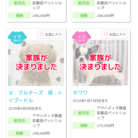
彩都店ペットショ
彩都店ペットショ
販売店
販売店
ップ
ップ
298,000円
286,000円
価格
価格
お気に入り
お気に入り
父：マルチーズ 母：ト
チワワ
イプードル
2026年1月16日生まれ
アヤハディオ箕面
2026年5月6日生まれ
彩都店ペットショ
販売店
アヤハディオ箕面
ップ
彩都店ペットショ
販売店
ップ
275,000円
価格
286,000円
価格