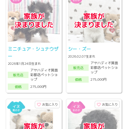
ミニチュア・シュナウザ
シー・ズー
ー
2026.02.07生まれ
アヤハディオ箕面
2026年1月24日生まれ
彩都店ペットショ
販売店
アヤハディオ箕面
ップ
彩都店ペットショ
販売店
ップ
275,000円
価格
275,000円
価格
お気に入り
お気に入り