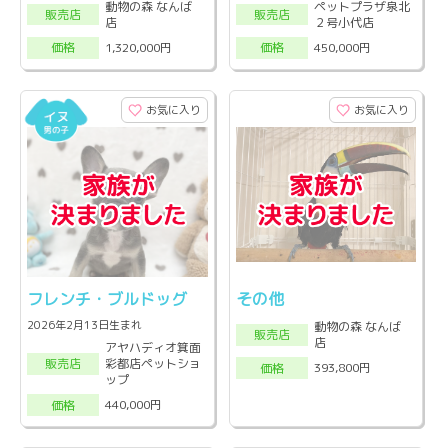
動物の森 なんば
ペットプラザ泉北
販売店
販売店
店
２号小代店
1,320,000円
450,000円
価格
価格
お気に入り
お気に入り
フレンチ・ブルドッグ
その他
2026年2月13日生まれ
動物の森 なんば
販売店
店
アヤハディオ箕面
彩都店ペットショ
販売店
393,800円
価格
ップ
440,000円
価格