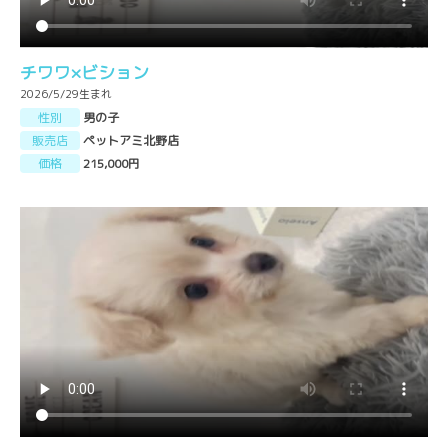
チワワ×ビション
2026/5/29生まれ
性別
男の子
販売店
ペットアミ北野店
価格
215,000円