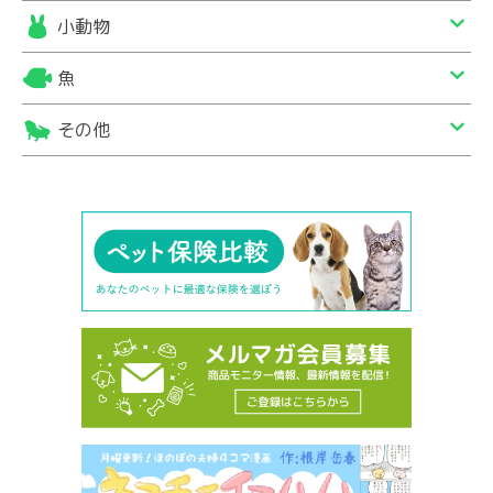
小動物
魚
その他