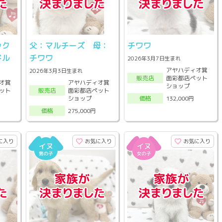
ック
父：マルチーズ 母：
チワワ
ドル
チワワ
2026年3月7日生まれ
アヤハディオ箕
2026年3月3日生まれ
面彩都店ペット
販売店
オ箕
アヤハディオ箕
ショップ
ット
面彩都店ペット
販売店
ショップ
132,000円
価格
275,000円
価格
に入り
お気に入り
お気に入り