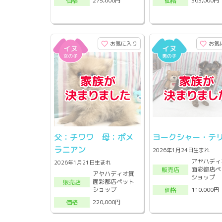
275,000円
363,000円
価格
価格
お気に入り
お気
父：チワワ 母：ポメ
ヨークシャー・テ
ラニアン
2026年1月24日生まれ
アヤハディ
2026年1月21日生まれ
面彩都店ペ
販売店
アヤハディオ箕
ショップ
面彩都店ペット
販売店
ショップ
110,000円
価格
220,000円
価格