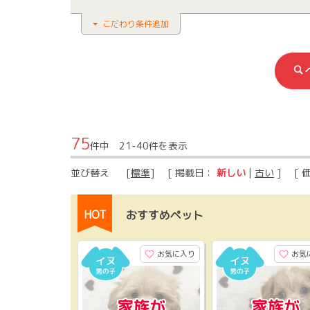
こだわり条件追加
75
件中 21-40件を表示
並び替え
[
標準
] [ 掲載日：
新しい
|
古い
] [ 
HOT
おすすめペット
お気に入り
お気