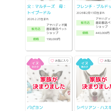
父：マルチーズ 母：
フレンチ・ブルド
トイプードル
2026年2月13日生まれ
アヤハディ
2026.2.23生まれ
面彩都店ペ
販売店
アヤハディオ箕
ショップ
面彩都店ペット
販売店
ショップ
440,000円
価格
198,000円
価格
お気に入り
お気
パピヨン
シベリアン・ハス