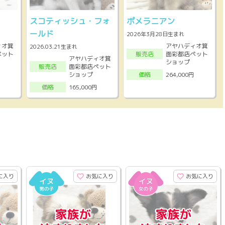
スコティッシュ・フォ
ポメラニアン
ールド
2026年3月28日生まれ
ィオ箕
アヤハディオ箕
2026.03.21生まれ
ペット
面彩都店ペット
販売店
アヤハディオ箕
ショップ
面彩都店ペット
販売店
ショップ
264,000円
価格
165,000円
価格
に入り
お気に入り
お気に入り