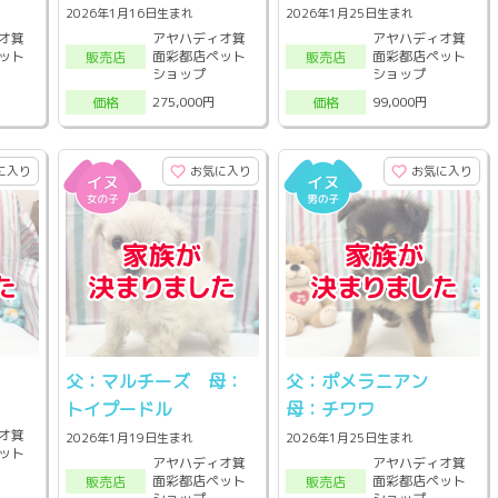
2026年1月16日生まれ
2026年1月25日生まれ
オ箕
アヤハディオ箕
アヤハディオ箕
ット
面彩都店ペット
面彩都店ペット
販売店
販売店
ショップ
ショップ
275,000円
99,000円
価格
価格
に入り
お気に入り
お気に入り
父：マルチーズ 母：
父：ポメラニアン
トイプードル
母：チワワ
オ箕
2026年1月19日生まれ
2026年1月25日生まれ
ット
アヤハディオ箕
アヤハディオ箕
面彩都店ペット
面彩都店ペット
販売店
販売店