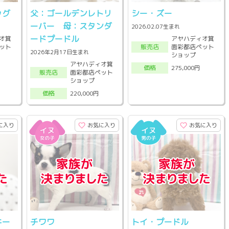
ッグ
父：ゴールデンレトリ
シー・ズー
ーバー 母：スタンダ
2026.02.07生まれ
ードプードル
オ箕
アヤハディオ箕
ット
面彩都店ペット
販売店
2026年2月17日生まれ
ショップ
アヤハディオ箕
275,000円
価格
面彩都店ペット
販売店
ショップ
220,000円
価格
に入り
お気に入り
お気に入り
キー
チワワ
トイ・プードル