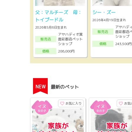
父：マルチーズ 母：
シー・ズー
トイプードル
2026年4月19日生まれ
アヤハデ
2026年5月6日生まれ
面彩都店
販売店
アヤハディオ箕
ショップ
面彩都店ペット
販売店
ショップ
243,500円
価格
286,000円
価格
NEW
最新のペット
お気に入り
お気