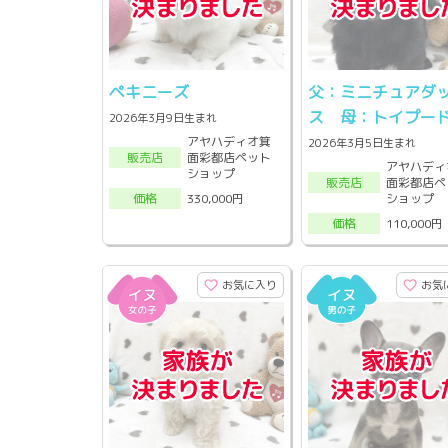
ペキニーズ
父：ミニチュアダ
ス 母：トイプー
2026年3月9日生まれ
アヤハディオ箕
2026年3月5日生まれ
面彩都店ペット
販売店
アヤハディ
ショップ
面彩都店ペ
販売店
ショップ
330,000円
価格
110,000円
価格
お気に入り
お気