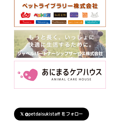
𝕏 @petdaisukistaff をフォロー