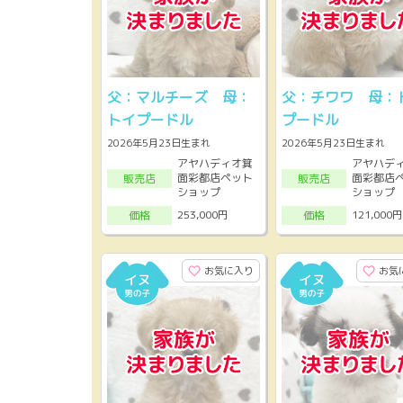
父：マルチーズ 母：
父：チワワ 母：
トイプードル
プードル
2026年5月23日生まれ
2026年5月23日生まれ
アヤハディオ箕
アヤハデ
面彩都店ペット
面彩都店
販売店
販売店
ショップ
ショップ
253,000円
121,000円
価格
価格
お気に入り
お気