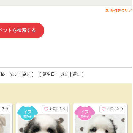
条件をクリア
価格：
安い
|
高い
] [ 誕生日：
近い
|
遠い
]
に入り
お気に入り
お気に入り