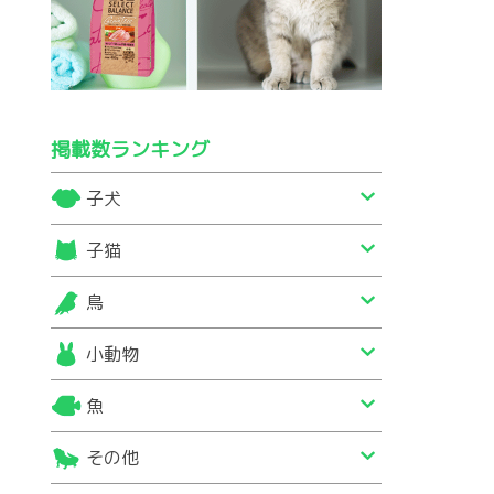
掲載数ランキング
子犬
子猫
鳥
小動物
魚
その他