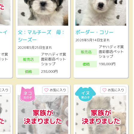
トイ
父：マルチーズ 母：
ボーダー・コリー
シーズー
2026年5月14日生まれ
アヤハディオ箕
2026年5月25日生まれ
面彩都店ペット
販売店
ィオ箕
アヤハディオ箕
ショップ
ペット
面彩都店ペット
販売店
ショップ
198,000円
価格
238,000円
価格
に入り
お気に入り
お気に入り