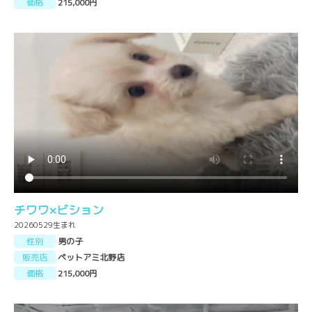
価格
215,000円
チワワ×ビション
20260529生まれ
性別
男の子
販売店
ペットアミ北野店
価格
215,000円