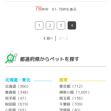
78
件中 61-78件を表示
1
2
3
4
前へ
次へ
都道府県からペットを探す
北海道・東北
関東
北海道（360）
東京都（712）
青森県（348）
神奈川県（1,691）
岩手県（47）
埼玉県（136）
秋田県（619）
千葉県（709）
山形県（63）
茨城県（40）