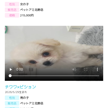
性別
女の子
販売店
ペットアミ北野店
価格
215,000円
チワワ×ビション
2026/5/29生まれ
性別
男の子
販売店
ペットアミ北野店