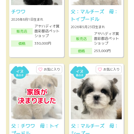
チワワ
父：マルチーズ 母：
トイプードル
2026年6月1日生まれ
アヤハディオ箕
2026年5月23日生まれ
面彩都店ペット
販売店
アヤハディオ箕
ショップ
面彩都店ペット
販売店
ショップ
330,000円
価格
253,000円
価格
お気に入り
お気に入り
父：チワワ 母：トイ
父：マルチーズ 母：
プードル
シーズー