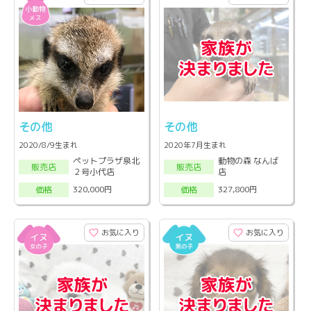
その他
その他
2020/8/9生まれ
2020年7月生まれ
ペットプラザ泉北
動物の森 なんば
販売店
販売店
２号小代店
店
320,000円
327,800円
価格
価格
お気に入り
お気に入り