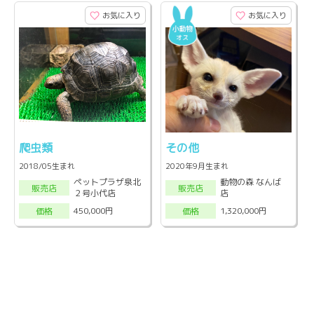
お気に入り
お気に入り
爬虫類
その他
2018/05生まれ
2020年9月生まれ
ペットプラザ泉北
動物の森 なんば
販売店
販売店
２号小代店
店
450,000円
1,320,000円
価格
価格