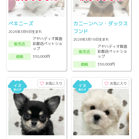
ペキニーズ
カニーンヘン・ダックス
フンド
2026年3月9日生まれ
アヤハディオ箕面
2026年3月16日生まれ
彩都店ペットショ
販売店
アヤハディオ箕面
ップ
彩都店ペットショ
販売店
ップ
330,000円
価格
330,000円
価格
お気に入り
お気に入り