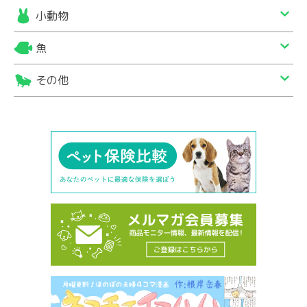
小動物
魚
その他