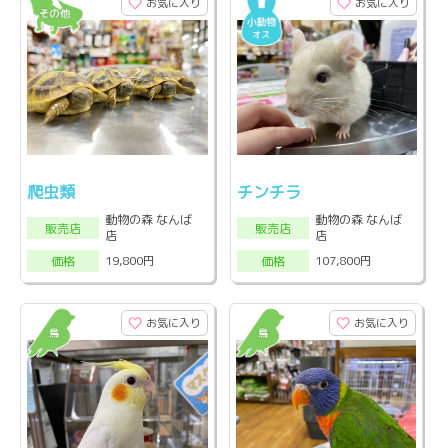
お気に入り
お気に入り
爬虫類
チンチラ
動物の森 なんば
動物の森 なんば
販売店
販売店
店
店
19,800円
107,800円
価格
価格
お気に入り
お気に入り