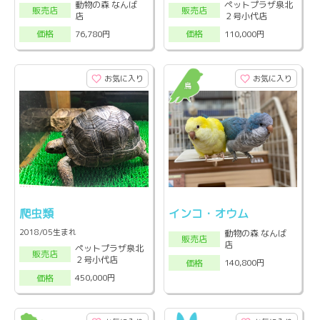
動物の森 なんば
ペットプラザ泉北
販売店
販売店
店
２号小代店
76,780円
110,000円
価格
価格
お気に入り
お気に入り
爬虫類
インコ・オウム
2018/05生まれ
動物の森 なんば
販売店
店
ペットプラザ泉北
販売店
２号小代店
140,800円
価格
450,000円
価格