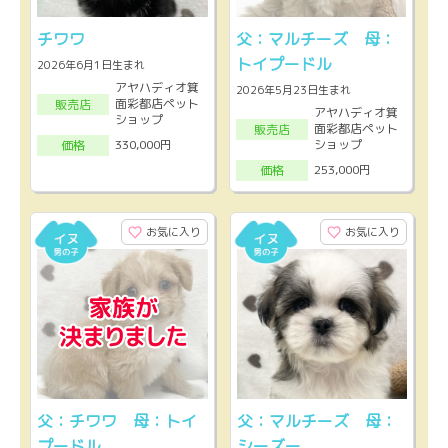
チワワ
父：マルチーズ 母：
トイプードル
2026年6月1日生まれ
アヤハディオ箕
2026年5月23日生まれ
面彩都店ペット
販売店
アヤハディオ箕
ショップ
面彩都店ペット
販売店
ショップ
330,000円
価格
253,000円
価格
お気に入り
お気に入り
父：チワワ 母：トイ
父：マルチーズ 母：
プードル
シーズー