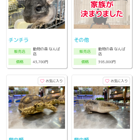
チンチラ
その他
動物の森 なんば
動物の森 なんば
販売店
販売店
店
店
43,780円
393,800円
価格
価格
お気に入り
お気に入り