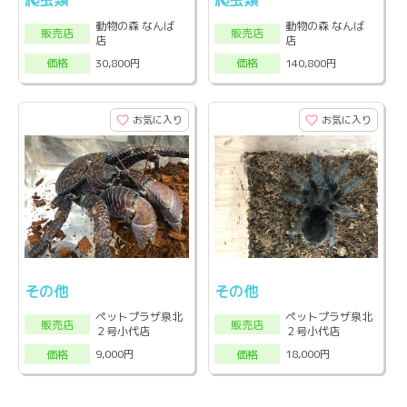
爬虫類
爬虫類
動物の森 なんば
動物の森 なんば
販売店
販売店
店
店
30,800円
140,800円
価格
価格
お気に入り
お気に入り
その他
その他
ペットプラザ泉北
ペットプラザ泉北
販売店
販売店
２号小代店
２号小代店
9,000円
18,000円
価格
価格