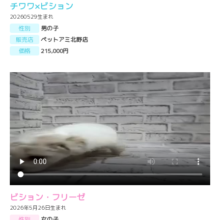
チワワ×ビション
20260529生まれ
性別
男の子
販売店
ペットアミ北野店
価格
215,000円
ビション・フリーゼ
2026年5月26日生まれ
性別
女の子