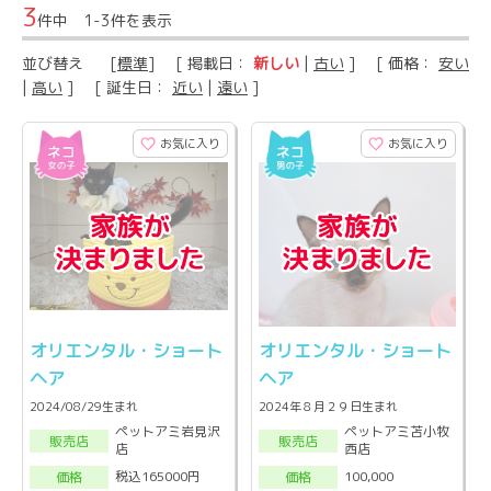
3
件中 1-3件を表示
並び替え
[
標準
] [ 掲載日：
新しい
|
古い
] [ 価格：
安い
|
高い
] [ 誕生日：
近い
|
遠い
]
お気に入り
お気に入り
オリエンタル・ショート
オリエンタル・ショート
ヘア
ヘア
2024/08/29生まれ
2024年８月２９日生まれ
ペットアミ岩見沢
ペットアミ苫小牧
販売店
販売店
店
西店
税込165000円
100,000
価格
価格