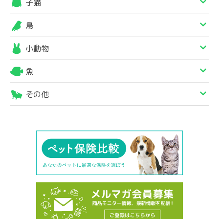
子猫
鳥
小動物
魚
その他