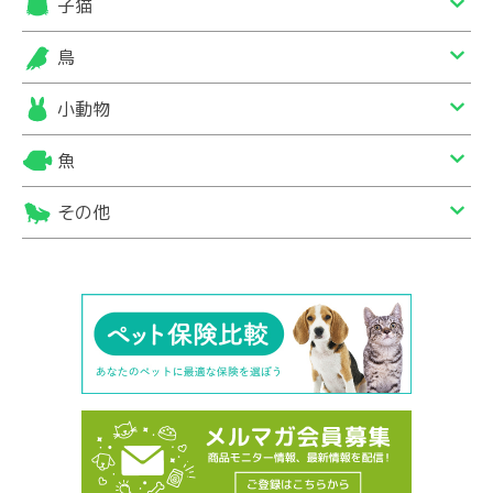
子猫
鳥
小動物
魚
その他