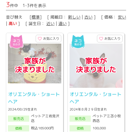
3
件中 1-3件を表示
並び替え
[
標準
] [ 掲載日：
新しい
|
古い
] [ 価格：
安い
|
高い
] [ 誕生日：
近い
|
遠い
]
お気に入り
お気に入り
オリエンタル・ショート
オリエンタル・ショート
ヘア
ヘア
2024/08/29生まれ
2024年８月２９日生まれ
ペットアミ岩見沢
ペットアミ苫小牧
販売店
販売店
店
西店
税込165000円
100,000
価格
価格