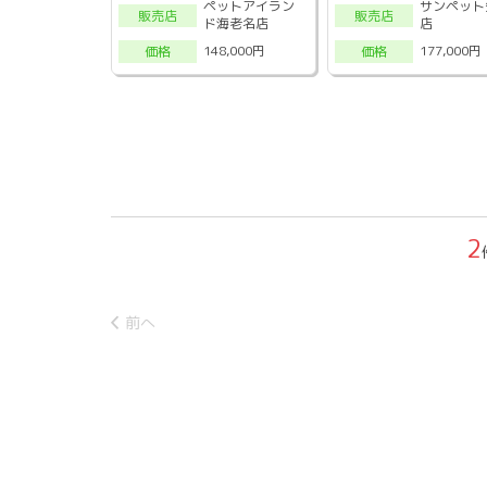
ペットアイラン
サンペット
販売店
販売店
ド海老名店
店
148,000円
177,000円
価格
価格
2
前へ