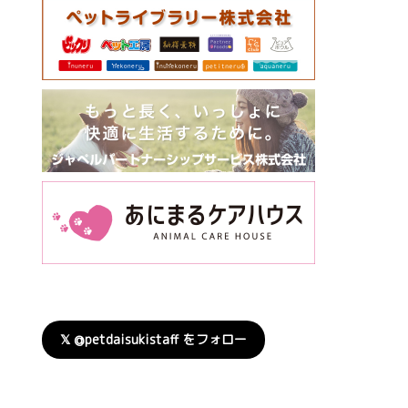
𝕏 @petdaisukistaff をフォロー