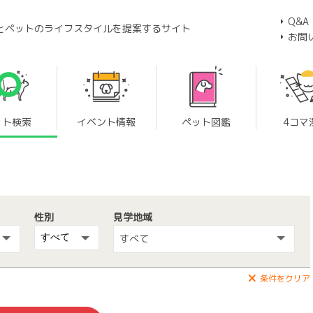
Q&A
とペットのライフスタイルを提案するサイト
お問
ット検索
イベント情報
ペット図鑑
4コマ
性別
見学地域
すべて
条件をクリア