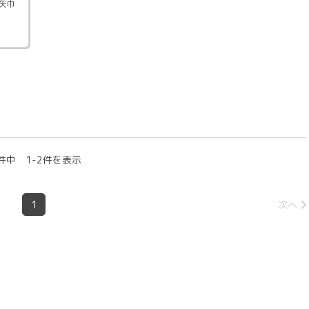
矢巾
件中 1-2件を表示
1
次へ