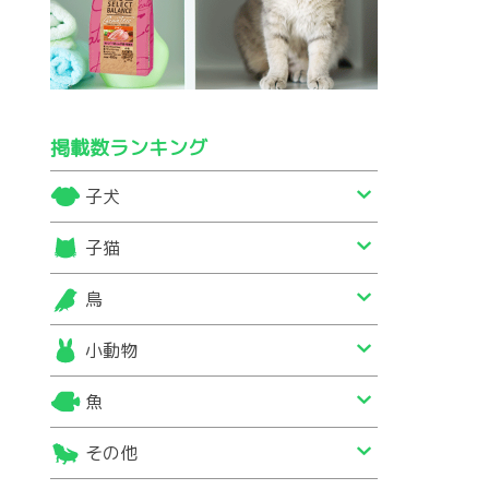
掲載数ランキング
子犬
子猫
鳥
小動物
魚
その他