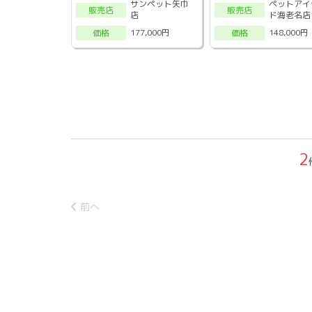
サンペット矢巾
ペットアイ
販売店
販売店
店
ド海老名店
177,000円
148,000円
価格
価格
2
前へ