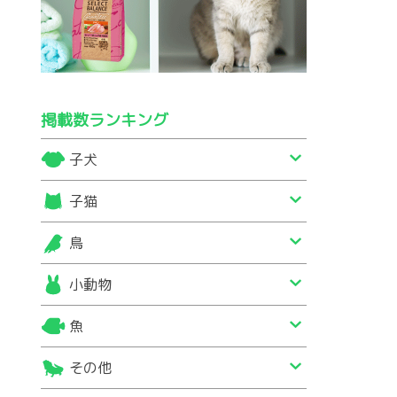
掲載数ランキング
子犬
子猫
鳥
小動物
魚
その他