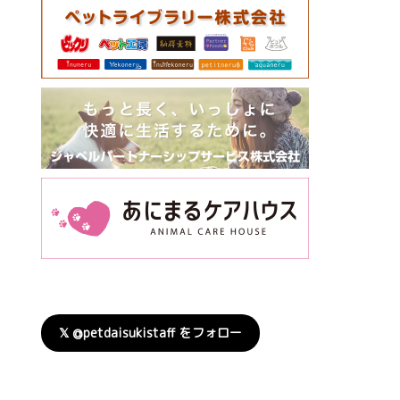
𝕏 @petdaisukistaff をフォロー