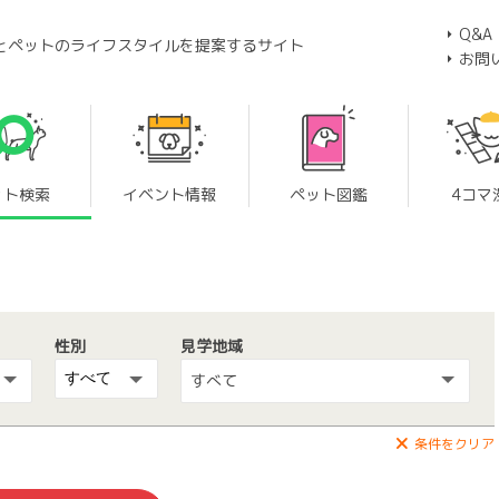
Q&A
とペットのライフスタイルを提案するサイト
お問
ット検索
イベント情報
ペット図鑑
4コマ
性別
見学地域
すべて
条件をクリア