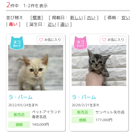
2
件中 1-2件を表示
並び替え
[
標準
] [ 掲載日：
新しい
|
古い
] [ 価格：
安い
|
高い
] [ 誕生日：
近い
|
遠い
]
お気に入り
お気に入り
ラ・パーム
ラ・パーム
2022/05/24生まれ
2026/2/21生まれ
ペットアイランド
サンペット矢巾店
販売店
販売店
海老名店
177,000円
価格
148,000円
価格