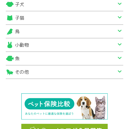
子犬
子猫
鳥
小動物
魚
その他