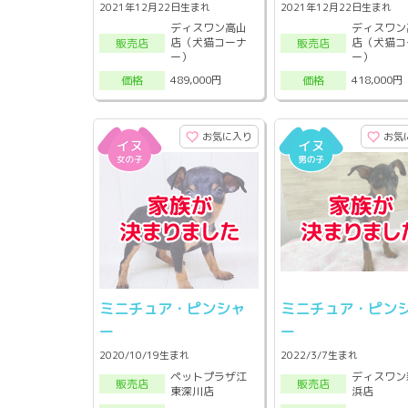
2021年12月22日生まれ
2021年12月22日生まれ
ディスワン高山
ディスワン
店（犬猫コーナ
店（犬猫コ
販売店
販売店
ー）
ー）
489,000円
418,000円
価格
価格
お気に入り
お気
ミニチュア・ピンシャ
ミニチュア・ピン
ー
ー
2020/10/19生まれ
2022/3/7生まれ
ペットプラザ江
ディスワン
販売店
販売店
東深川店
浜店