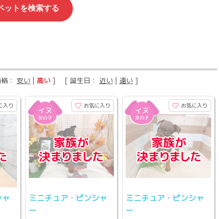
価格：
安い
|
高い
] [ 誕生日：
近い
|
遠い
]
に入り
お気に入り
お気に入り
シャ
ミニチュア・ピンシャ
ミニチュア・ピンシャ
ー
ー