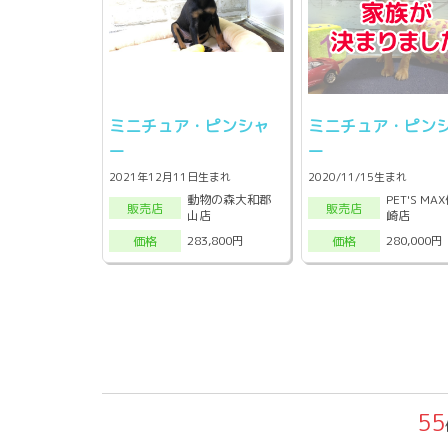
ミニチュア・ピンシャ
ミニチュア・ピン
ー
ー
2021年12月11日生まれ
2020/11/15生まれ
動物の森大和郡
PET'S MA
販売店
販売店
山店
崎店
283,800円
280,000円
価格
価格
55