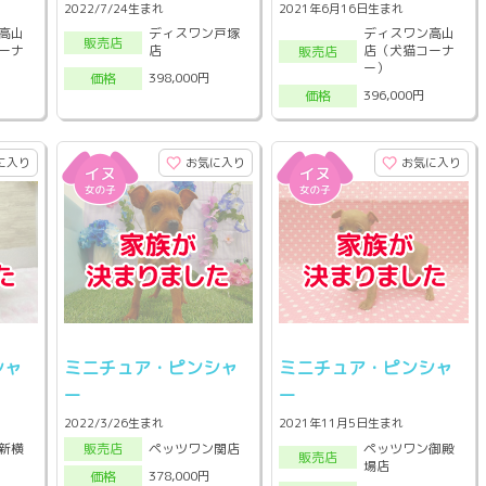
2022/7/24生まれ
2021年6月16日生まれ
高山
ディスワン戸塚
ディスワン高山
販売店
ーナ
店
店（犬猫コーナ
販売店
ー）
398,000円
価格
396,000円
価格
に入り
お気に入り
お気に入り
シャ
ミニチュア・ピンシャ
ミニチュア・ピンシャ
ー
ー
2022/3/26生まれ
2021年11月5日生まれ
新横
ペッツワン御殿
ペッツワン関店
販売店
販売店
場店
378,000円
価格