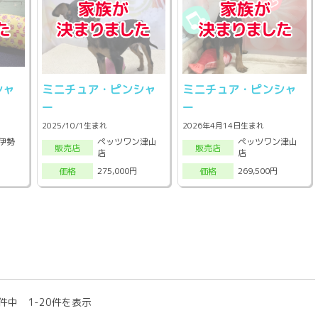
シャ
ミニチュア・ピンシャ
ミニチュア・ピンシャ
ー
ー
2025/10/1生まれ
2026年4月14日生まれ
X伊勢
ペッツワン津山
ペッツワン津山
販売店
販売店
店
店
275,000円
269,500円
価格
価格
件中 1-20件を表示