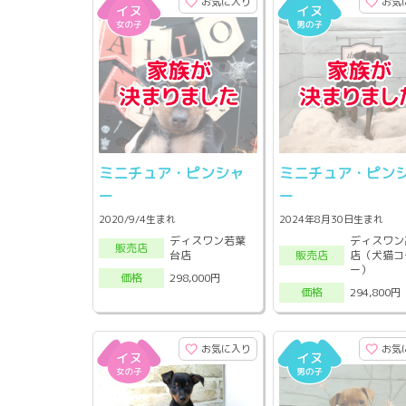
お気に入り
お気
ミニチュア・ピンシャ
ミニチュア・ピン
ー
ー
2020/9/4生まれ
2024年8月30日生まれ
ディスワン若葉
ディスワン
販売店
台店
店（犬猫コ
販売店
ー）
298,000円
価格
294,800円
価格
お気に入り
お気