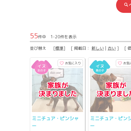
55
件中 1-20件を表示
並び替え
[
標準
] [ 掲載日：
新しい
|
古い
] [ 
お気に入り
お気
ミニチュア・ピンシャ
ミニチュア・ピン
ー
ー