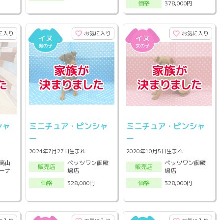
378,000円
価格
に入り
お気に入り
お気に入り
シャ
ミニチュア・ピンシャ
ミニチュア・ピンシャ
ー
ー
2024年7月27日生まれ
2020年10月5日生まれ
高山
ペッツワン御殿
ペッツワン御殿
販売店
販売店
ーナ
場店
場店
328,000円
328,000円
価格
価格