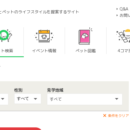
Q&A
とペットのライフスタイルを提案するサイト
お問
ット検索
イベント情報
ペット図鑑
4コマ
ー
性別
見学地域
すべて
条件をクリア