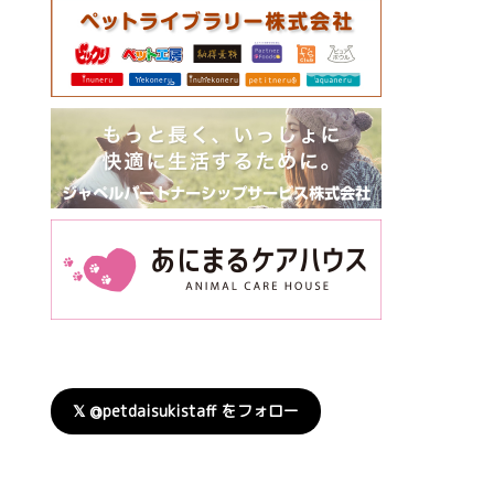
𝕏 @petdaisukistaff をフォロー