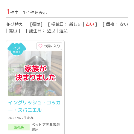
1
件中 1-1件を表示
並び替え
[
標準
] [ 掲載日：
新しい
|
古い
] [ 価格：
安い
|
高い
] [ 誕生日：
近い
|
遠い
]
お気に入り
イングリッシュ・コッカ
ー・スパニエル
2025/4/2生まれ
ペットアミ札幌発
販売店
寒店