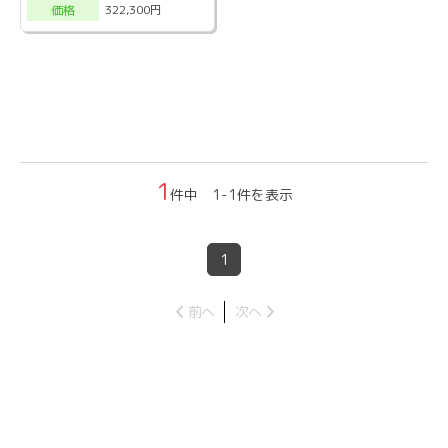
322,300円
価格
1
件中 1-1件を表示
1
前へ
次へ