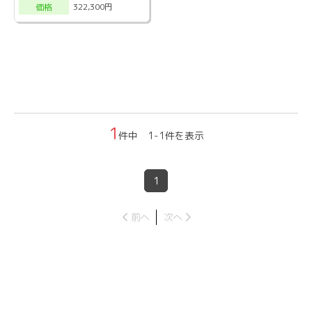
322,300円
価格
1
件中 1-1件を表示
1
前へ
次へ