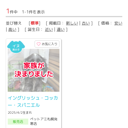
1
件中 1-1件を表示
並び替え
[
標準
] [ 掲載日：
新しい
|
古い
] [ 価格：
安い
|
高い
] [ 誕生日：
近い
|
遠い
]
お気に入り
イングリッシュ・コッカ
ー・スパニエル
2025/4/2生まれ
ペットアミ札幌発
販売店
寒店