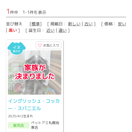
1
件中 1-1件を表示
並び替え
[
標準
] [ 掲載日：
新しい
|
古い
] [ 価格：
安い
|
高い
] [ 誕生日：
近い
|
遠い
]
お気に入り
イングリッシュ・コッカ
ー・スパニエル
2025/4/2生まれ
ペットアミ札幌発
販売店
寒店