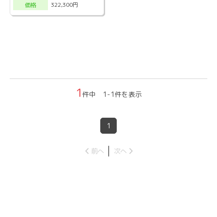
322,300円
価格
1
件中 1-1件を表示
1
前へ
次へ