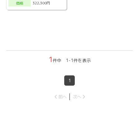
322,300円
価格
1
件中 1-1件を表示
1
前へ
次へ