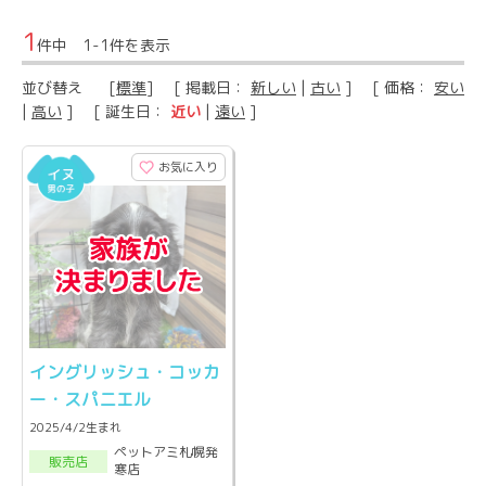
1
件中 1-1件を表示
並び替え
[
標準
] [ 掲載日：
新しい
|
古い
] [ 価格：
安い
|
高い
] [ 誕生日：
近い
|
遠い
]
お気に入り
イングリッシュ・コッカ
ー・スパニエル
2025/4/2生まれ
ペットアミ札幌発
販売店
寒店