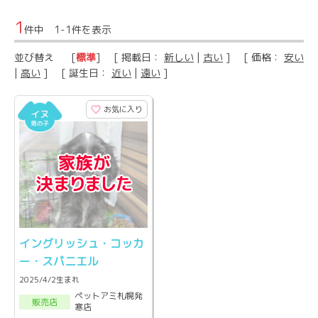
1
件中 1-1件を表示
並び替え
[
標準
] [ 掲載日：
新しい
|
古い
] [ 価格：
安い
|
高い
] [ 誕生日：
近い
|
遠い
]
お気に入り
イングリッシュ・コッカ
ー・スパニエル
2025/4/2生まれ
ペットアミ札幌発
販売店
寒店