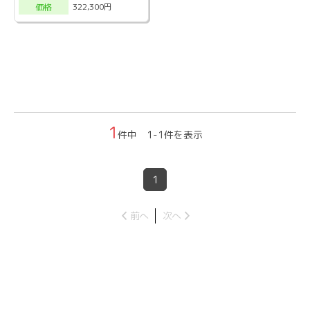
322,300円
価格
1
件中 1-1件を表示
1
前へ
次へ