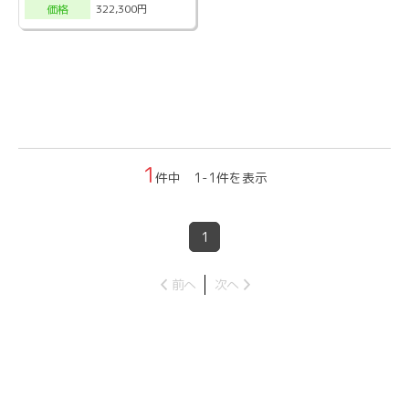
322,300円
価格
1
件中 1-1件を表示
1
前へ
次へ