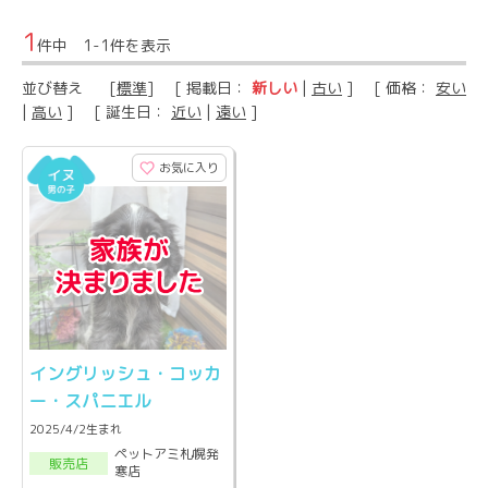
1
件中 1-1件を表示
並び替え
[
標準
] [ 掲載日：
新しい
|
古い
] [ 価格：
安い
|
高い
] [ 誕生日：
近い
|
遠い
]
お気に入り
イングリッシュ・コッカ
ー・スパニエル
2025/4/2生まれ
ペットアミ札幌発
販売店
寒店