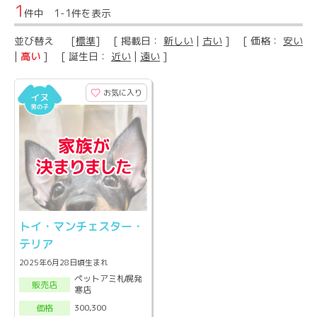
1
件中 1-1件を表示
並び替え
[
標準
] [ 掲載日：
新しい
|
古い
] [ 価格：
安い
|
高い
] [ 誕生日：
近い
|
遠い
]
お気に入り
トイ・マンチェスター・
テリア
2025年6月28日頃生まれ
ペットアミ札幌発
販売店
寒店
300,300
価格