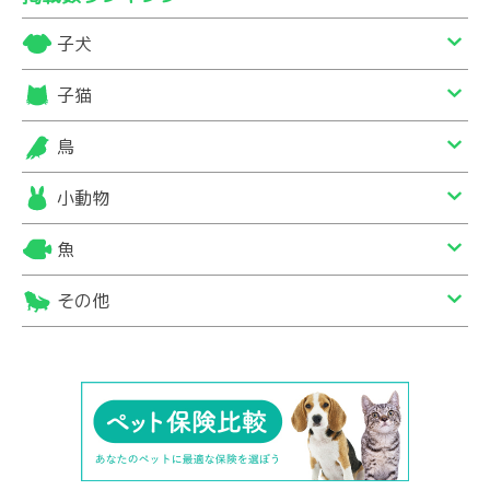
子犬
子猫
鳥
小動物
魚
その他