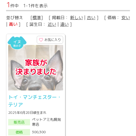
1
件中 1-1件を表示
並び替え
[
標準
] [ 掲載日：
新しい
|
古い
] [ 価格：
安い
|
高い
] [ 誕生日：
近い
|
遠い
]
お気に入り
トイ・マンチェスター・
テリア
2025年6月28日頃生まれ
ペットアミ札幌発
販売店
寒店
300,300
価格