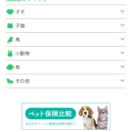
子犬
子猫
鳥
小動物
魚
その他