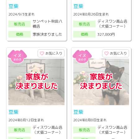
豆柴
豆柴
2024/9/3生まれ
2024年8月26日生まれ
サンペット秋田八
ディスワン高山店
販売店
販売店
橋店
（犬猫コーナー）
家族決まりました
327,800円
価格
価格
お気に入り
お気に入り
豆柴
豆柴
2024年8月12日生まれ
2024年8月8日生まれ
ディスワン高山店
ディスワン高山店
販売店
販売店
（犬猫コーナー）
（犬猫コーナー）