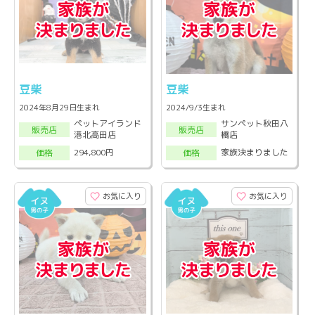
豆柴
豆柴
2024年8月29日生まれ
2024/9/3生まれ
ペットアイランド
サンペット秋田八
販売店
販売店
港北高田店
橋店
294,800円
家族決まりました
価格
価格
お気に入り
お気に入り