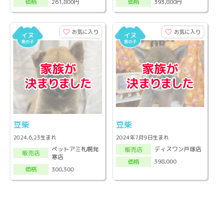
261,800円
393,800円
価格
価格
お気に入り
お気に入り
豆柴
豆柴
2024,6,23生まれ
2024年7月9日生まれ
ペットアミ札幌発
ディスワン戸塚店
販売店
販売店
寒店
398,000
価格
300,300
価格