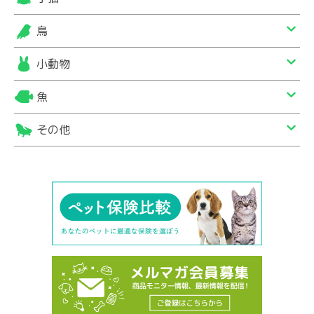
鳥
小動物
魚
その他