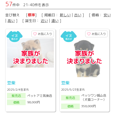
57
件中 21-40件を表示
並び替え
[
標準
] [ 掲載日：
新しい
|
古い
] [ 価格：
安い
|
高い
] [ 誕生日：
近い
|
遠い
]
お気に入り
お気に入り
豆柴
豆柴
2025/2/4生まれ
2025/5/23生まれ
ペッツワン城山店
ペットアミ筑後店
販売店
販売店
（犬猫コーナー）
98,000円
価格
358,000円
価格