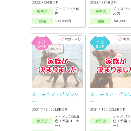
2022/7/24生まれ
2022/4/21生まれ
ディスワン戸塚
ディスワン
販売店
販売店
店
台店
398,000円
248,000
価格
価格
お気に入り
お気
ミニチュア・ピンシャ
ミニチュア・ピン
ー
ー
2021年12月22日生まれ
2021年12月22日生まれ
ディスワン高山
ディスワン
店（犬猫コーナ
店（犬猫コ
販売店
販売店
ー）
ー）