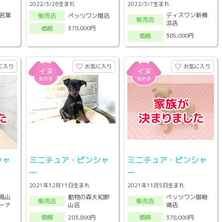
2022/3/26生まれ
2022/3/7生まれ
若葉
ディスワン新横
ペッツワン関店
販売店
販売店
浜店
378,000円
価格
385,000円
価格
に入り
お気に入り
お気に入り
シャ
ミニチュア・ピンシャ
ミニチュア・ピンシャ
ー
ー
2021年12月11日生まれ
2021年11月5日生まれ
高山
動物の森大和郡
ペッツワン御殿
販売店
販売店
ーナ
山店
場店
283,800円
378,000円
価格
価格