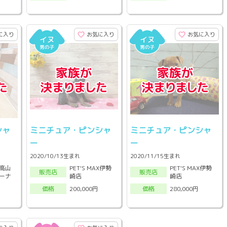
に入り
お気に入り
お気に入り
シャ
ミニチュア・ピンシャ
ミニチュア・ピンシャ
ー
ー
2020/10/13生まれ
2020/11/15生まれ
高山
PET'S MAX伊勢
PET'S MAX伊勢
販売店
販売店
ーナ
崎店
崎店
200,000円
280,000円
価格
価格