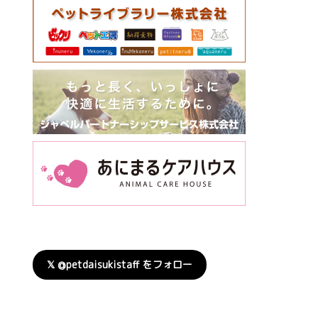
𝕏 @petdaisukistaff をフォロー