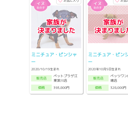
お気に入り
お気
ミニチュア・ピンシャ
ミニチュア・ピン
ー
ー
2020/10/19生まれ
2020年10月5日生まれ
ペットプラザ江
ペッツワン
販売店
販売店
東深川店
場店
393,800円
328,000円
価格
価格