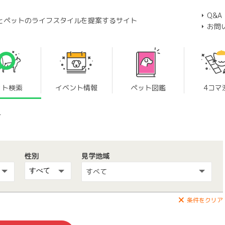
Q&A
とペットのライフスタイルを提案するサイト
お問
ット検索
イベント情報
ペット図鑑
4コマ
ー
性別
見学地域
すべて
条件をクリア