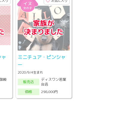
に入り
お気に入り
シャ
ミニチュア・ピンシャ
ー
2020/9/4生まれ
御殿
ディスワン若葉
販売店
台店
298,000円
価格