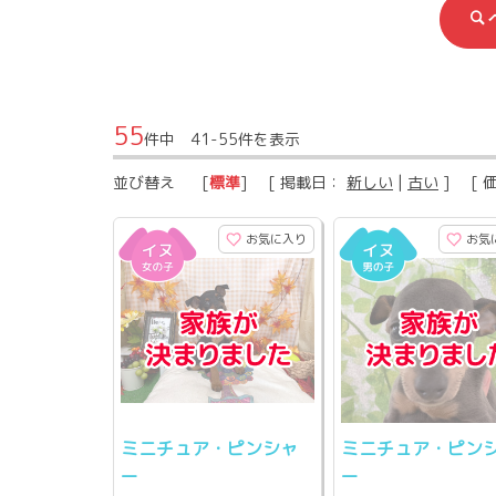
55
件中 41-55件を表示
並び替え
[
標準
] [ 掲載日：
新しい
|
古い
] [ 
お気に入り
お気
ミニチュア・ピンシャ
ミニチュア・ピン
ー
ー