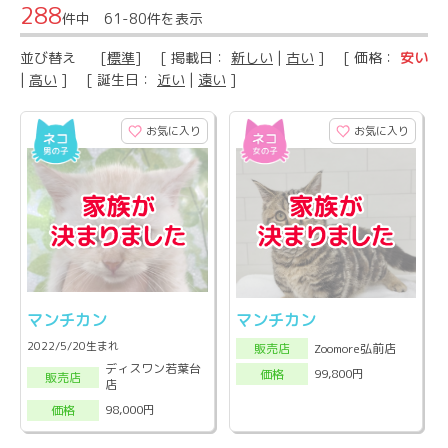
288
件中 61-80件を表示
並び替え
[
標準
] [ 掲載日：
新しい
|
古い
] [ 価格：
安い
|
高い
] [ 誕生日：
近い
|
遠い
]
お気に入り
お気に入り
マンチカン
マンチカン
2022/5/20生まれ
Zoomore弘前店
販売店
ディスワン若葉台
99,800円
価格
販売店
店
98,000円
価格