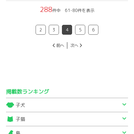
288
件中 61-80件を表示
2
3
4
5
6
前へ
次へ
掲載数ランキング
子犬
子猫
鳥