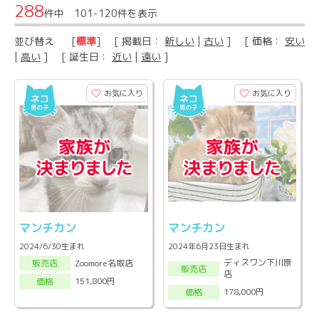
288
件中 101-120件を表示
並び替え
[
標準
] [ 掲載日：
新しい
|
古い
] [ 価格：
安い
|
高い
] [ 誕生日：
近い
|
遠い
]
お気に入り
お気に入り
マンチカン
マンチカン
2024/6/30生まれ
2024年6月23日生まれ
ディスワン下川原
Zoomore名取店
販売店
販売店
店
151,800円
価格
178,000円
価格