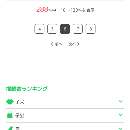
288
件中 101-120件を表示
4
5
6
7
8
前へ
次へ
掲載数ランキング
子犬
子猫
鳥