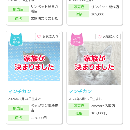
サンペット秋田八
サンペット能代店
販売店
販売店
橋店
209,000
価格
家族決まりました
価格
お気に入り
お気に入り
マンチカン
マンチカン
2024年3月24日生まれ
2024年3月13日生まれ
ペッツワン御殿場
Zoomore名取店
販売店
販売店
店
107,800円
価格
248,000円
価格