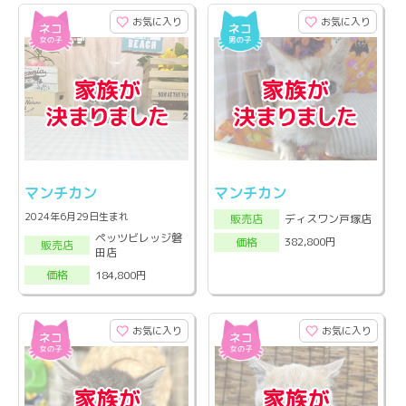
お気に入り
お気に入り
マンチカン
マンチカン
2024年6月29日生まれ
ディスワン戸塚店
販売店
ペッツビレッジ磐
382,800円
価格
販売店
田店
184,800円
価格
お気に入り
お気に入り