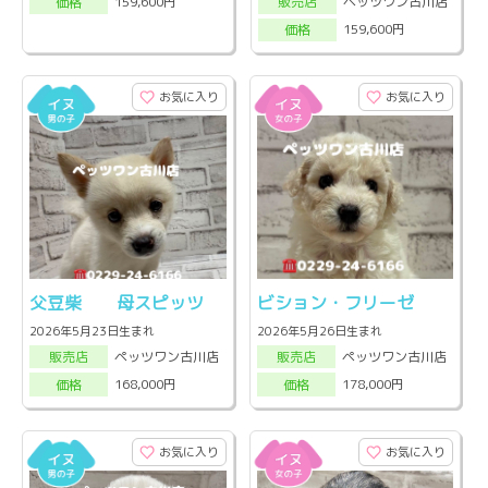
ペッツワン古川店
159,600円
販売店
価格
159,600円
価格
お気に入り
お気に入り
父豆柴 母スピッツ
ビション・フリーゼ
2026年5月23日生まれ
2026年5月26日生まれ
ペッツワン古川店
ペッツワン古川店
販売店
販売店
168,000円
178,000円
価格
価格
お気に入り
お気に入り