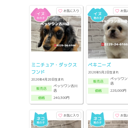
お気に入り
お気
ミニチュア・ダックス
ペキニーズ
フンド
2026年5月2日生まれ
ペッツワン
2026年4月28日生まれ
販売店
店
ペッツワン古川
販売店
店
228,000円
価格
240,300円
価格
お気に入り
お気