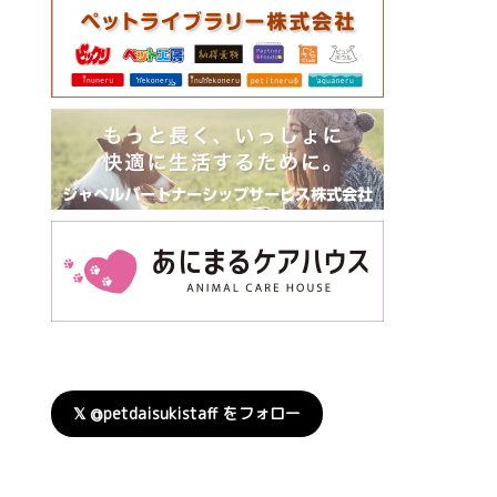
𝕏 @petdaisukistaff をフォロー