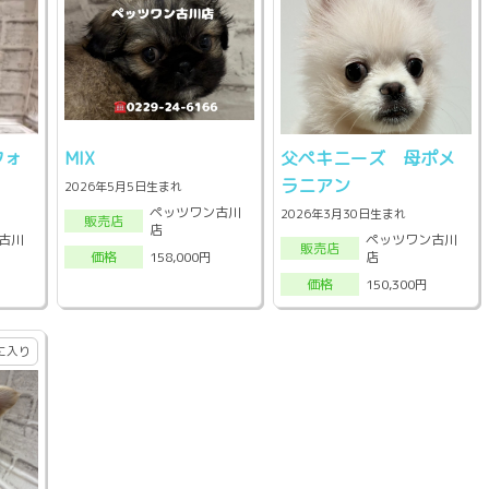
フォ
MIX
父ペキニーズ 母ポメ
ラニアン
2026年5月5日生まれ
ペッツワン古川
2026年3月30日生まれ
販売店
店
古川
ペッツワン古川
販売店
店
158,000円
価格
150,300円
価格
に入り