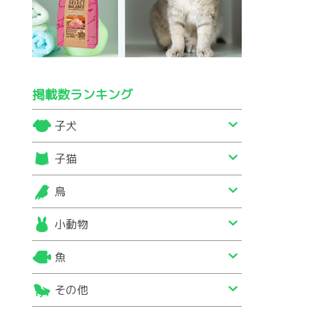
掲載数ランキング
子犬
子猫
鳥
小動物
魚
その他