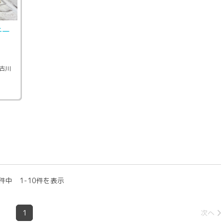
チー
古川
件中 1-10件を表示
1
次へ