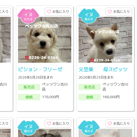
に入り
お気に入り
お気に入り
ビション・フリーゼ
父豆柴 母スピッツ
2026年5月26日生まれ
2026年5月23日生まれ
古川
ペッツワン古川
ペッツワン古川
販売店
販売店
店
店
178,000円
168,000円
価格
価格
に入り
お気に入り
お気に入り