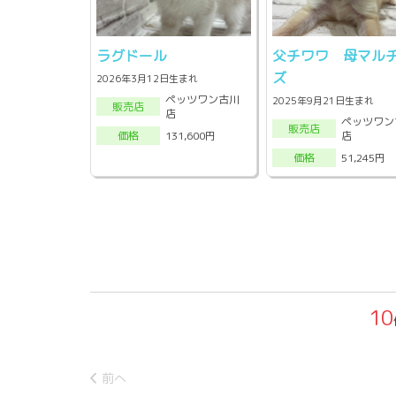
ラグドール
父チワワ 母マル
ズ
2026年3月12日生まれ
ペッツワン古川
2025年9月21日生まれ
販売店
店
ペッツワン
販売店
店
131,600円
価格
51,245円
価格
10
前へ