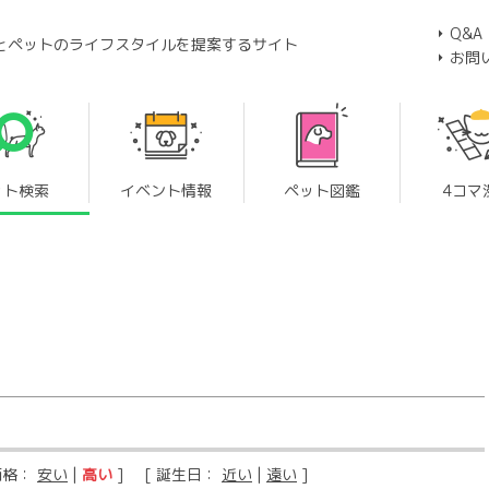
Q&A
とペットのライフスタイルを提案するサイト
お問
ット検索
イベント情報
ペット図鑑
4コマ
価格：
安い
|
高い
] [ 誕生日：
近い
|
遠い
]