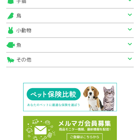
子猫
鳥
小動物
魚
その他