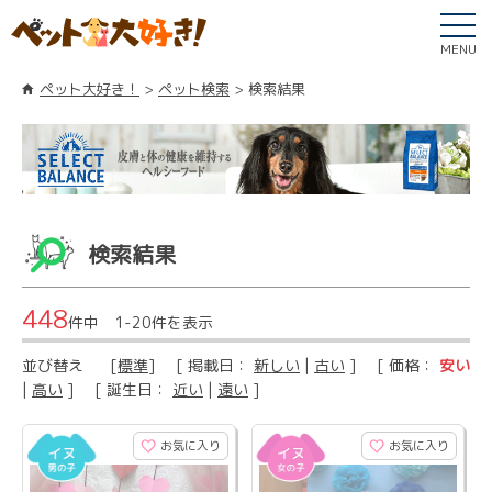
MENU
ペット大好き！
ペット検索
検索結果
検索結果
448
件中 1-20件を表示
並び替え
[
標準
] [ 掲載日：
新しい
|
古い
] [ 価格：
安い
|
高い
] [ 誕生日：
近い
|
遠い
]
お気に入り
お気に入り