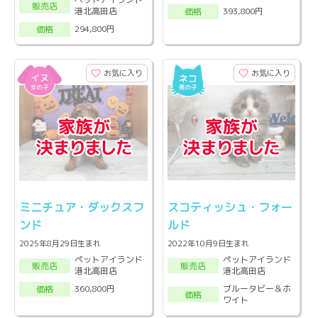
販売店
港北高田店
393,800円
価格
294,800円
価格
お気に入り
お気に入り
ミニチュア・ダックスフ
スコティッシュ・フォー
ンド
ルド
2025年8月29日生まれ
2022年10月9日生まれ
ペットアイランド
ペットアイランド
販売店
販売店
港北高田店
港北高田店
ブルータビー＆ホ
360,800円
価格
価格
ワイト