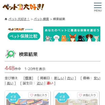
MENU
ペット大好き！
ペット検索
検索結果
検索結果
448
件中 1-20件を表示
並び替え
[
標準
] [ 掲載日：
新しい
|
古い
] [ 価格：
安い
|
高い
] [ 誕生日：
近い
|
遠い
]
お気に入り
お気に入り