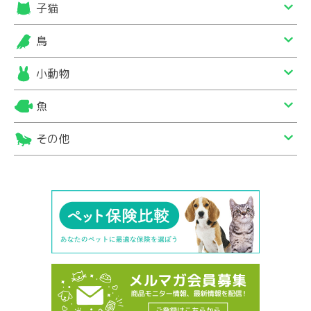
子猫
鳥
小動物
魚
その他