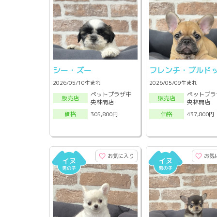
シー・ズー
フレンチ・ブルド
2026/05/10生まれ
2026/05/09生まれ
ペットプラザ中
ペットプラ
販売店
販売店
央林間店
央林間店
305,800円
437,800円
価格
価格
お気に入り
お気