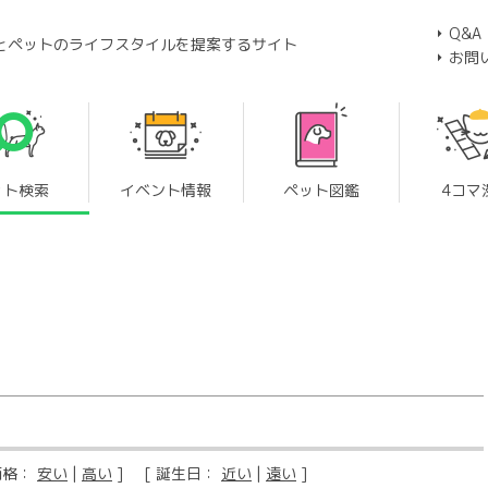
Q&A
とペットのライフスタイルを提案するサイト
お問
ット検索
イベント情報
ペット図鑑
4コマ
価格：
安い
|
高い
] [ 誕生日：
近い
|
遠い
]