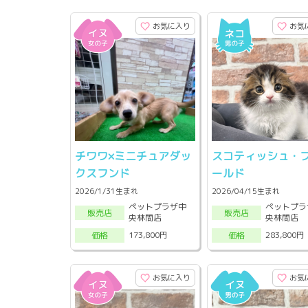
お気に入り
お気
チワワ×ミニチュアダッ
スコティッシュ・
クスフンド
ールド
2026/1/31生まれ
2026/04/15生まれ
ペットプラザ中
ペットプラ
販売店
販売店
央林間店
央林間店
173,800円
283,800円
価格
価格
お気に入り
お気