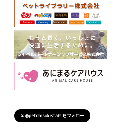
𝕏 @petdaisukistaff をフォロー