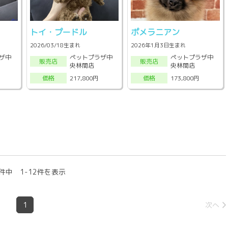
トイ・プードル
ポメラニアン
2026/03/18生まれ
2026年1月3日生まれ
ザ中
ペットプラザ中
ペットプラザ中
販売店
販売店
央林間店
央林間店
217,800円
173,800円
価格
価格
件中 1-12件を表示
1
次へ