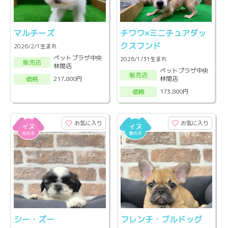
マルチーズ
チワワ×ミニチュアダッ
クスフンド
2026/2/1生まれ
ペットプラザ中央
2026/1/31生まれ
販売店
林間店
ペットプラザ中央
販売店
林間店
217,800円
価格
173,800円
価格
お気に入り
お気に入り
シー・ズー
フレンチ・ブルドッグ