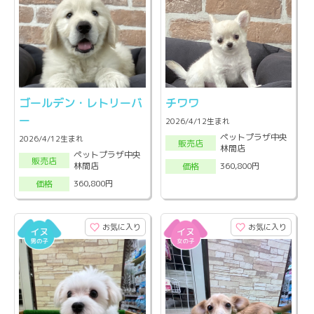
ゴールデン・レトリーバ
チワワ
ー
2026/4/12生まれ
ペットプラザ中央
2026/4/12生まれ
販売店
林間店
ペットプラザ中央
販売店
林間店
360,800円
価格
360,800円
価格
お気に入り
お気に入り