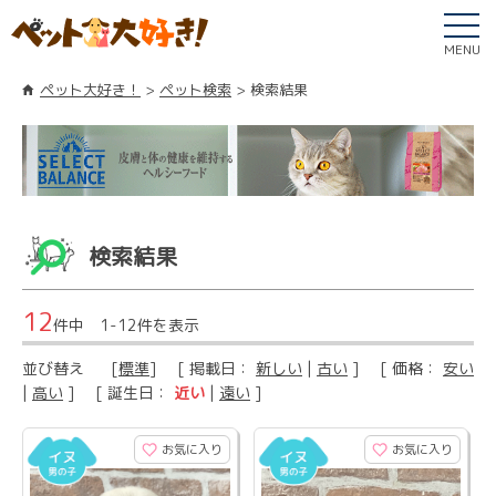
MENU
ペット大好き！
ペット検索
検索結果
検索結果
12
件中 1-12件を表示
並び替え
[
標準
] [ 掲載日：
新しい
|
古い
] [ 価格：
安い
|
高い
] [ 誕生日：
近い
|
遠い
]
お気に入り
お気に入り