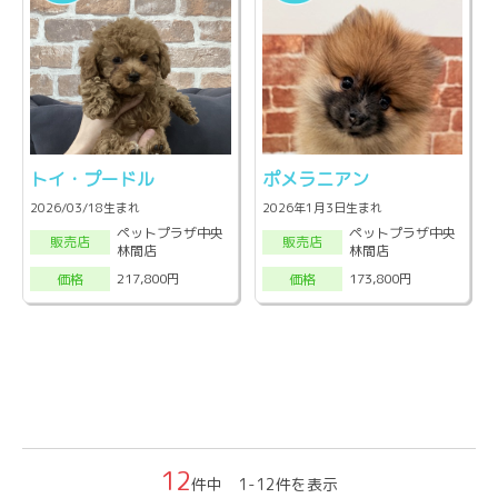
トイ・プードル
ポメラニアン
2026/03/18生まれ
2026年1月3日生まれ
ペットプラザ中央
ペットプラザ中央
販売店
販売店
林間店
林間店
217,800円
173,800円
価格
価格
12
件中 1-12件を表示