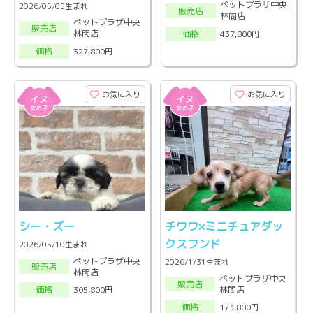
ペットプラザ中央
2026/05/05生まれ
販売店
林間店
ペットプラザ中央
販売店
林間店
437,800円
価格
327,800円
価格
お気に入り
お気に入り
シー・ズー
チワワ×ミニチュアダッ
クスフンド
2026/05/10生まれ
ペットプラザ中央
2026/1/31生まれ
販売店
林間店
ペットプラザ中央
販売店
林間店
305,800円
価格
173,800円
価格