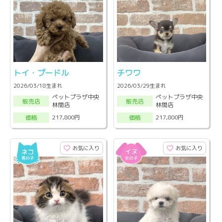
トイ・プードル
チワワ
2026/03/18生まれ
2026/03/29生まれ
ペットプラザ中央
ペットプラザ中央
販売店
販売店
林間店
林間店
217,800円
217,800円
価格
価格
お気に入り
お気に入り