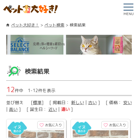
MENU
ペット大好き！
ペット検索
検索結果
検索結果
12
件中 1-12件を表示
並び替え
[
標準
] [ 掲載日：
新しい
|
古い
] [ 価格：
安い
|
高い
] [ 誕生日：
近い
|
遠い
]
お気に入り
お気に入り