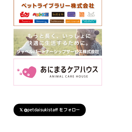
𝕏 @petdaisukistaff をフォロー