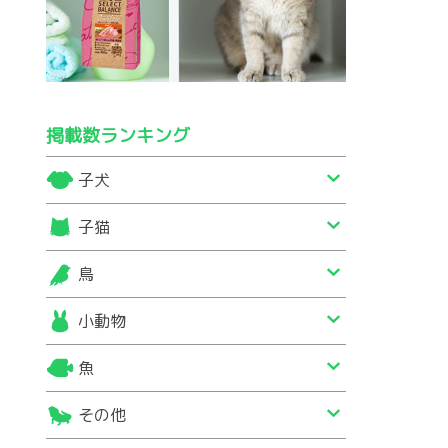
掲載数ランキング
子犬
子猫
鳥
小動物
魚
その他