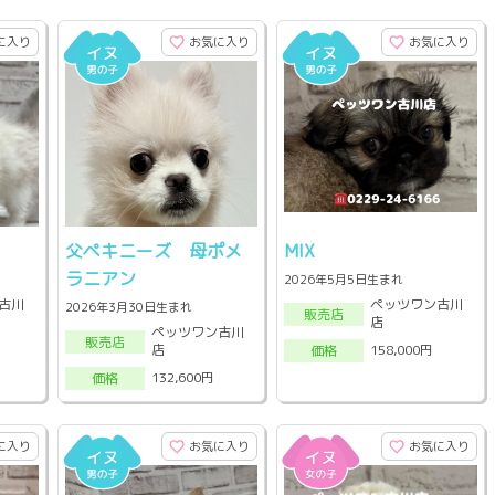
に入り
お気に入り
お気に入り
父ペキニーズ 母ポメ
MIX
ラニアン
2026年5月5日生まれ
古川
ペッツワン古川
2026年3月30日生まれ
販売店
店
ペッツワン古川
販売店
店
158,000円
価格
132,600円
価格
に入り
お気に入り
お気に入り