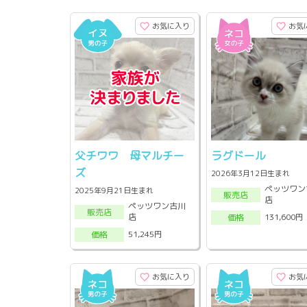
お気に入り
お気
父チワワ 母マルチー
ラグドール
ズ
2026年3月12日生まれ
ペッツワン
2025年9月21日生まれ
販売店
店
ペッツワン古川
販売店
店
131,600円
価格
51,245円
価格
お気に入り
お気