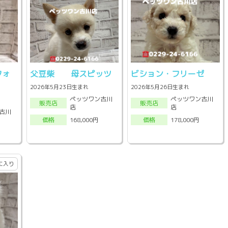
フォ
父豆柴 母スピッツ
ビション・フリーゼ
2026年5月23日生まれ
2026年5月26日生まれ
ペッツワン古川
ペッツワン古川
販売店
販売店
店
店
古川
168,000円
178,000円
価格
価格
に入り