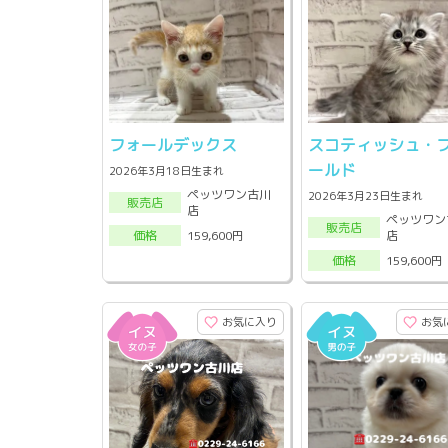
フォールデックス
スコティッシュ・
ールド
2026年3月18日生まれ
ペッツワン古川
2026年3月23日生まれ
販売店
店
ペッツワン
販売店
店
159,600円
価格
159,600円
価格
お気に入り
お気