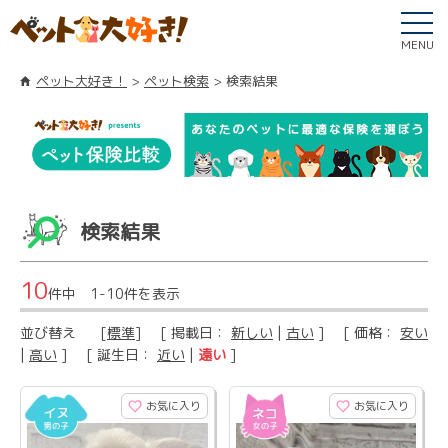
MENU
ペット大好き！
ペット検索
検索結果
検索結果
10
件中 1-10件を表示
並び替え
[
標準
] [ 掲載日：
新しい
|
古い
] [ 価格：
安い
|
高い
] [ 誕生日：
近い
|
遠い
]
お気に入り
お気に入り