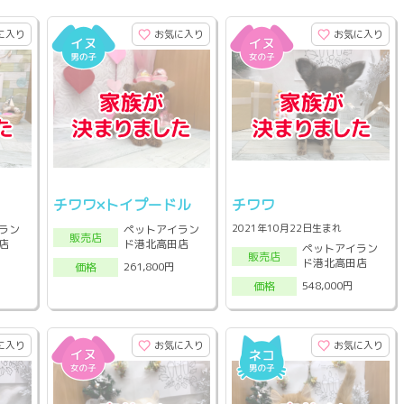
に入り
お気に入り
お気に入り
チワワ×トイプードル
チワワ
2021年10月22日生まれ
ラン
ペットアイラン
販売店
店
ド港北高田店
ペットアイラン
販売店
ド港北高田店
261,800円
価格
548,000円
価格
に入り
お気に入り
お気に入り