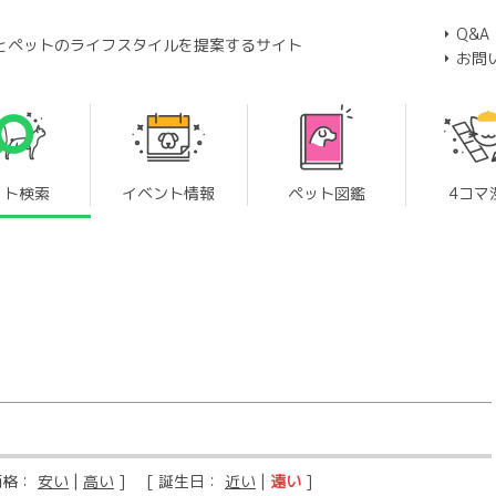
Q&A
とペットのライフスタイルを提案するサイト
お問
ット検索
イベント情報
ペット図鑑
4コマ
価格：
安い
|
高い
] [ 誕生日：
近い
|
遠い
]