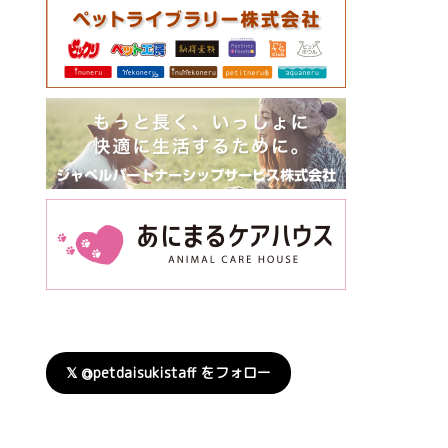
𝕏 @petdaisukistaff をフォロー