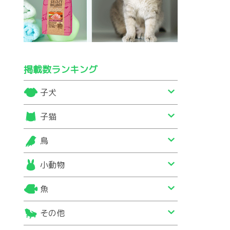
掲載数ランキング
子犬
子猫
鳥
小動物
魚
その他