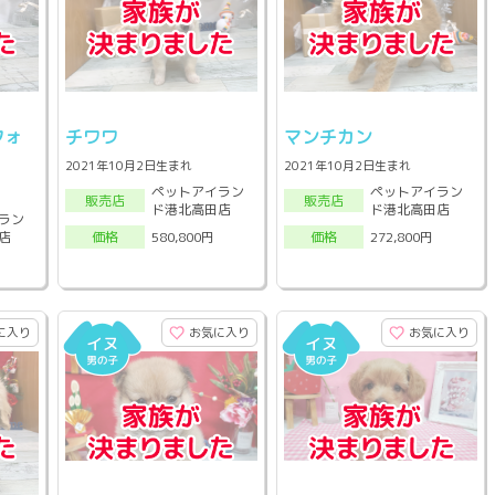
フォ
チワワ
マンチカン
2021年10月2日生まれ
2021年10月2日生まれ
ペットアイラン
ペットアイラン
販売店
販売店
ド港北高田店
ド港北高田店
ラン
店
580,800円
272,800円
価格
価格
に入り
お気に入り
お気に入り