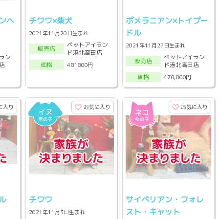
ンヘ
チワワ×柴犬
ポメラニアン×トイプー
ドル
2021年11月20日生まれ
ペットアイラン
2021年11月27日生まれ
販売店
ド港北高田店
ラン
ペットアイラン
販売店
店
ド港北高田店
481800円
価格
470,800円
価格
に入り
お気に入り
お気に入り
ル
チワワ
サイベリアン・フォレ
スト・キャット
2021年11月3日生まれ