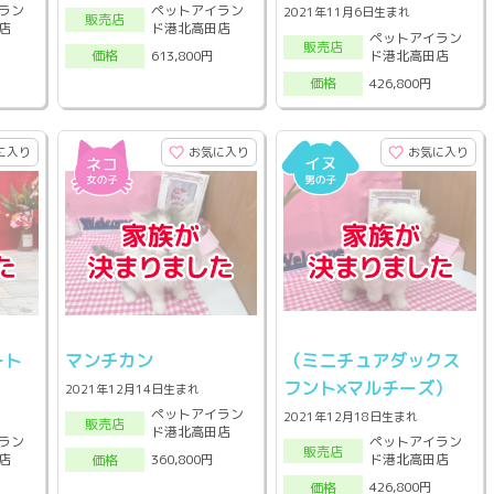
ラン
ペットアイラン
2021年11月6日生まれ
販売店
店
ド港北高田店
ペットアイラン
販売店
ド港北高田店
613,800円
価格
426,800円
価格
に入り
お気に入り
お気に入り
ート
マンチカン
（ミニチュアダックス
フント×マルチーズ）
2021年12月14日生まれ
ペットアイラン
2021年12月18日生まれ
販売店
ド港北高田店
ラン
ペットアイラン
販売店
店
ド港北高田店
360,800円
価格
426,800円
価格