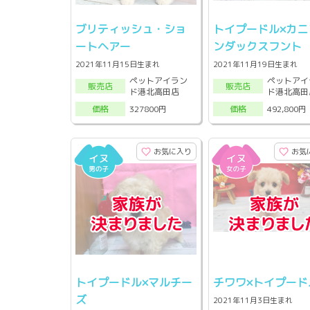
ブリティッシュ・ショ
トイプードル×カニ
ートヘアー
ンダックスフント
2021年11月15日生まれ
2021年11月19日生まれ
ペットアイラン
ペットアイ
販売店
販売店
ド港北高田店
ド港北高田
327800円
492,800円
価格
価格
お気に入り
お気
トイプードル×マルチー
チワワ×トイプード
ズ
2021年11月3日生まれ