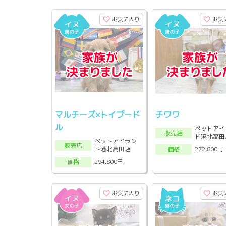
お気に入り
お気
マルチーズ×トイプード
チワワ
ル
ペットアイ
販売店
ド港北高田
ペットアイラン
販売店
ド港北高田店
272,800円
価格
294,800円
価格
お気に入り
お気