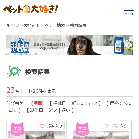
MENU
ペット大好き！
ペット検索
検索結果
検索結果
23
件中 1-20件を表示
並び替え
[
標準
] [ 掲載日：
新しい
|
古い
] [ 価格：
安い
|
高い
] [ 誕生日：
近い
|
遠い
]
お気に入り
お気に入り