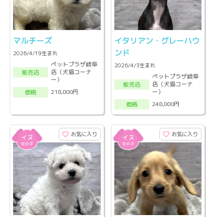
マルチーズ
イタリアン・グレーハウ
ンド
2026/4/19生まれ
ペットプラザ岐阜
2026/4/3生まれ
店（犬猫コーナ
販売店
ペットプラザ岐阜
ー）
店（犬猫コーナ
販売店
ー）
218,000円
価格
248,000円
価格
お気に入り
お気に入り