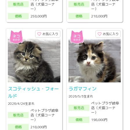
店（犬猫コーナ
店（犬猫コーナ
販売店
販売店
ー）
ー）
258,000円
218,000円
価格
価格
お気に入り
お気に入り
スコティッシュ・フォー
ラガマフィン
ルド
2026/5/3生まれ
ペットプラザ岐阜
2026/4/24生まれ
店（犬猫コーナ
販売店
ペットプラザ岐阜
ー）
店（犬猫コーナ
販売店
ー）
198,000円
価格
218,000円
価格