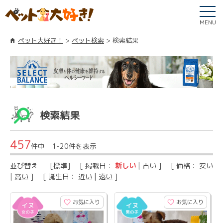
MENU
ペット大好き！
ペット検索
検索結果
検索結果
457
件中 1-20件を表示
並び替え
[
標準
] [ 掲載日：
新しい
|
古い
] [ 価格：
安い
|
高い
] [ 誕生日：
近い
|
遠い
]
お気に入り
お気に入り