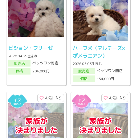
ビション・フリーゼ
ハーフ犬（マルチーズ×
ポメラニアン）
2026.04.29生まれ
ペッツワン関店
販売店
2026.05.03生まれ
ペッツワン関店
204,000円
販売店
価格
154,000円
価格
お気に入り
お気に入り