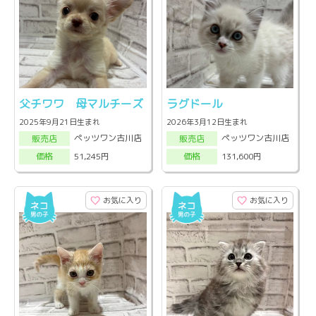
父チワワ 母マルチーズ
ラグドール
2025年9月21日生まれ
2026年3月12日生まれ
ペッツワン古川店
ペッツワン古川店
販売店
販売店
51,245円
131,600円
価格
価格
お気に入り
お気に入り