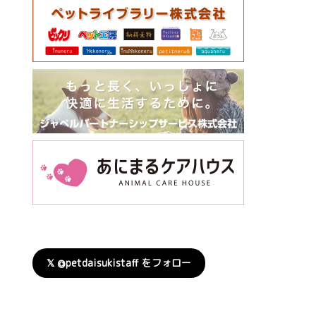
𝕏 @petdaisukistaff をフォロー