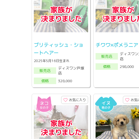
ブリティッシュ・ショ
チワワ×ポメラニア
ートヘアー
ディスワン
販売店
店
2025年5月16日生まれ
298,000
価格
ディスワン戸塚
販売店
店
328,000
価格
お気に入り
お気