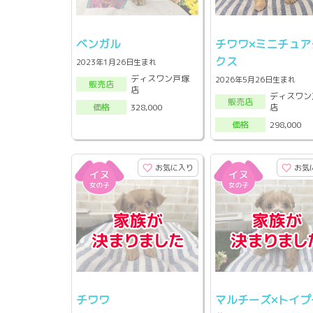
ベンガル
チワワ×ミニチュア
クス
2023年1月26日生まれ
ディスワン戸塚
2026年5月26日生まれ
販売店
店
ディスワン
販売店
店
328,000
価格
298,000
価格
お気に入り
お気
チワワ
マルチーズ×トイプ