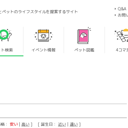
Q&A
とペットのライフスタイルを提案するサイト
お問
ット検索
イベント情報
ペット図鑑
4コマ
価格：
安い
|
高い
] [ 誕生日：
近い
|
遠い
]