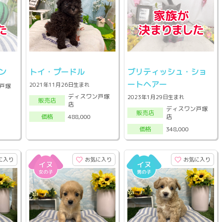
ン
トイ・プードル
ブリティッシュ・ショ
ートヘアー
2021年11月26日生まれ
戸塚
ディスワン戸塚
2023年1月29日生まれ
販売店
店
ディスワン戸塚
販売店
店
488,000
価格
348,000
価格
に入り
お気に入り
お気に入り