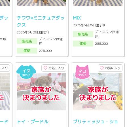
ダッ
チワワ×ミニチュアダッ
MIX
クス
2026年5月25日生まれ
ディスワン戸塚
2026年5月26日生まれ
販売店
店
戸塚
ディスワン戸塚
販売店
店
288,000
価格
278,000
価格
に入り
お気に入り
お気に入り
ード
トイ・プードル
ブリティッシュ・ショ