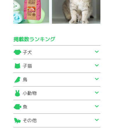
掲載数ランキング
子犬
子猫
鳥
小動物
魚
その他