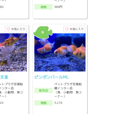
ナー）
ーナー）
980
968円
価格
お気に入り
お気に入り
朱文金
ピンポンパールML
ットプラザ京葉船
ペットプラザ京葉船
インター店
橋インター店
販売店
鳥・小動物・魚コ
（鳥・小動物・魚コ
ナー）
ーナー）
320
3,278
価格