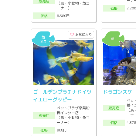
ーナ
販売店
（鳥・小動物・魚コ
ーナー）
2,20
価格
8,580円
価格
お気に入り
ゴールデンプラチナドイツ
ドラゴンスケ
イエローグッピー
ペッ
橋イ
販売店
ペットプラザ京葉船
（鳥
橋インター店
ーナ
販売店
（鳥・小動物・魚コ
ーナー）
4,37
価格
968円
価格