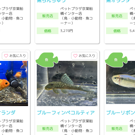
黒らんちゅう
黒オランダ
トプラザ京葉船
ペットプラザ京葉船
ペ
ンター店
橋インター店
橋
販売店
販売店
・小動物・魚コ
（鳥・小動物・魚コ
（
ー）
ーナー）
ー
円
3,278円
5,
価格
価格
お気に入り
お気に入り
オランダ
ブルーフィンペコルティア
ブルーリボン
トプラザ京葉船
ペットプラザ京葉船
ペ
ンター店
橋インター店
橋
販売店
販売店
・小動物・魚コ
（鳥・小動物・魚コ
（