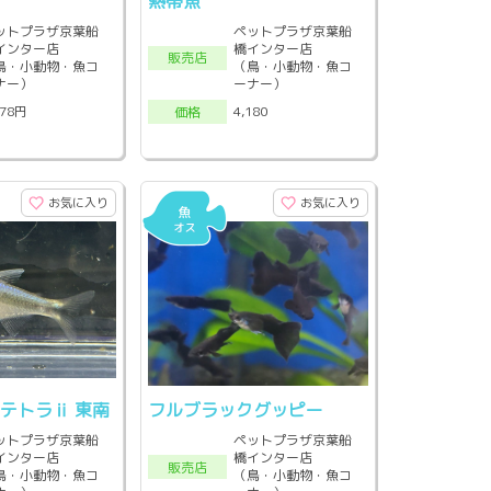
熱帯魚
ットプラザ京葉船
ペットプラザ京葉船
インター店
橋インター店
販売店
鳥・小動物・魚コ
（鳥・小動物・魚コ
ナー）
ーナー）
478円
4,180
価格
お気に入り
お気に入り
テトラⅱ 東南
フルブラックグッピー
ットプラザ京葉船
ペットプラザ京葉船
インター店
橋インター店
販売店
鳥・小動物・魚コ
（鳥・小動物・魚コ