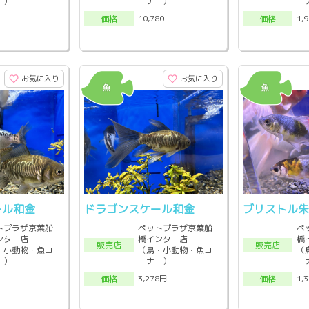
ー）
ーナー）
ー
0
10,780
1,
価格
価格
お気に入り
お気に入り
ール和金
ドラゴンスケール和金
ブリストル
トプラザ京葉船
ペットプラザ京葉船
ペ
ンター店
橋インター店
橋
販売店
販売店
・小動物・魚コ
（鳥・小動物・魚コ
（
ー）
ーナー）
ー
8
3,278円
1,
価格
価格