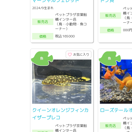
マーシャルフェレット
ドブ貝
2024/9生まれ
ペッ
橋イ
ペットプラザ京葉船
販売店
（鳥
橋インター店
販売店
ーナ
（鳥・小動物・魚コ
ーナー）
880
価格
税込165000
価格
お気に入り
クイーンオレンジフィンカ
ローズテール
イザープレコ
ペッ
橋イ
販売店
ペットプラザ京葉船
（鳥
橋インター店