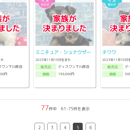
ミニチュア・シュナウザー
チワワ
まれ
2023年11月19日生まれ
2023年11月18
スワン下川原店
ディスワン下川原店
デ
販売店
販売店
000円
138,000円
30
価格
価格
77
件中 61-75件を表示
2
3
4
5
6