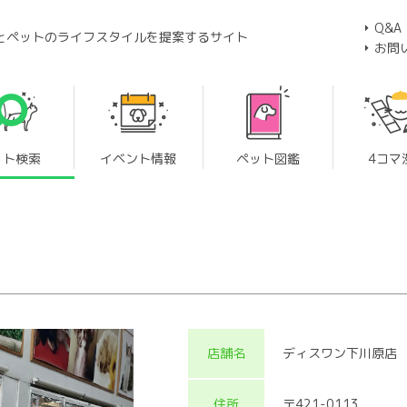
Q&A
とペットのライフスタイルを提案するサイト
お問
ット検索
イベント情報
ペット図鑑
4コマ
店舗名
ディスワン下川原店
住所
〒421-0113