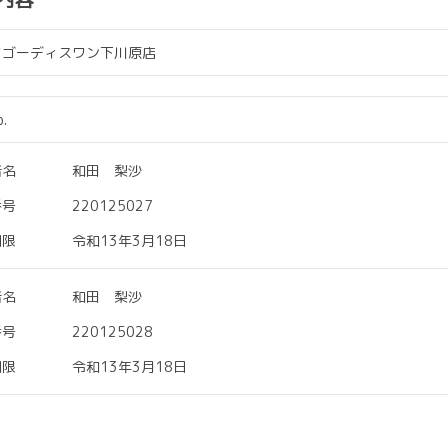
ツゴーディスワン下川原店
b.
者名
和田 梨沙
番号
220125027
期限
令和13年3月18日
者名
和田 梨沙
番号
220125028
期限
令和13年3月18日