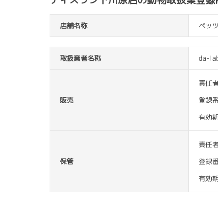
店舗名称
ペッ
取扱業者名称
da-la
責任
販売
登録
有効
責任
保管
登録
有効