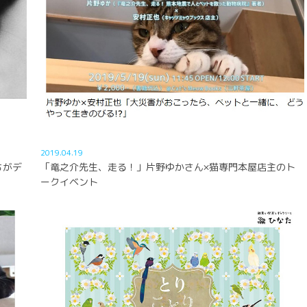
2019.04.19
ちがデ
「竜之介先生、走る！」片野ゆかさん×猫専門本屋店主のト
ークイベント