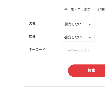
牛・馬・羊・家畜
野生
犬種
猫種
キーワード