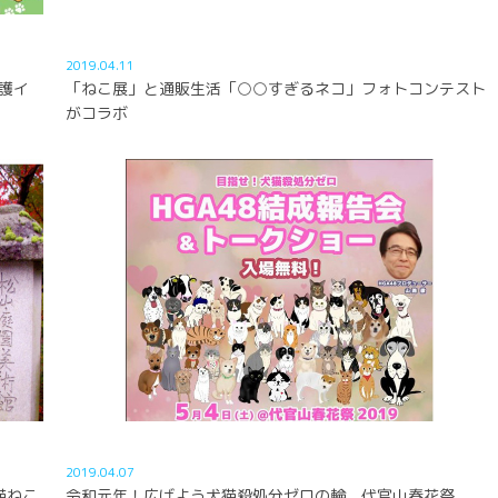
2019.04.11
護イ
「ねこ展」と通販生活「○○すぎるネコ」フォトコンテスト
がコラボ
2019.04.07
猫ねこ
令和元年！広げよう犬猫殺処分ゼロの輪、代官山春花祭