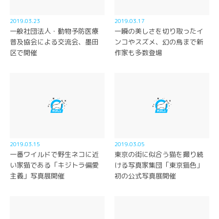
2019.03.23
2019.03.17
一般社団法人・動物予防医療
一瞬の美しさを切り取ったイ
普及協会による交流会、墨田
ンコやスズメ、幻の鳥まで新
区で開催
作家も多数登場
2019.03.15
2019.03.05
一番ワイルドで野生ネコに近
東京の街に似合う猫を撮り続
い家猫である「キジトラ偏愛
ける写真家集団「東京猫色」
主義」写真展開催
初の公式写真展開催