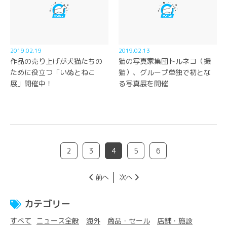
2019.02.19
2019.02.13
作品の売り上げが犬猫たちの
猫の写真家集団トルネコ（撮
ために役立つ「いぬとねこ
猫）、グループ単独で初とな
展」開催中！
る写真展を開催
2
3
4
5
6
前へ
次へ
カテゴリー
すべて
ニュース全般
海外
商品・セール
店舗・施設