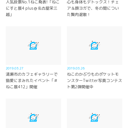
人気投票No.1ねこ発表!「ねこ
心も身体もデトックス！チェ
にすと展4 plus＠名古屋栄三
ア＆顔ヨガで、冬の間につい
越」
た贅肉退散！
2019.03.27
2019.03.26
清瀬市のカフェギャラリーで
ねこのかぶりものポケットモ
猫愛にまみれたイベント「＃
ンスターTwitter写真コンテス
ねこ展412」開催
ト第2弾開催中