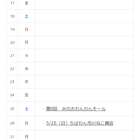
17
金
18
土
19
日
20
月
21
火
22
水
23
木
24
金
第8回 みのおわんわんモール
25
土
5/26（日）ちばわん市川ねこ親会
26
日
27
月