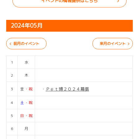
イベントの情報提供はこちら
2024年05月
前月のイベント
来月のイベント
1
水
2
木
Ｐｅｔ博２０２４幕張
3
金
・祝
4
土
・祝
5
日
・祝
6
月