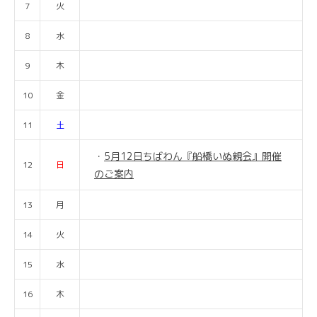
7
火
8
水
9
木
10
金
11
土
5月12日ちばわん『船橋いぬ親会』開催
12
日
のご案内
13
月
14
火
15
水
16
木