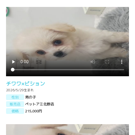
チワワ×ビション
2026/5/29生まれ
性別
男の子
販売店
ペットアミ北野店
価格
215,000円