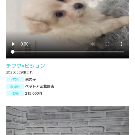
チワワ×ビション
20260529生まれ
性別
男の子
販売店
ペットアミ北野店
価格
215,000円