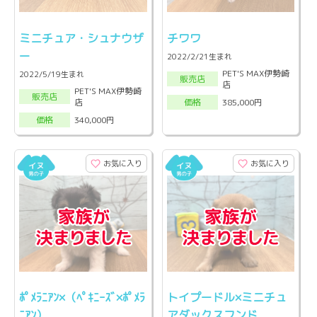
ミニチュア・シュナウザ
チワワ
ー
2022/2/21生まれ
PET'S MAX伊勢崎
2022/5/19生まれ
販売店
店
PET'S MAX伊勢崎
販売店
店
385,000円
価格
340,000円
価格
お気に入り
お気に入り
ﾎﾟﾒﾗﾆｱﾝ×（ﾍﾟｷﾆｰｽﾞ×ﾎﾟﾒﾗ
トイプードル×ミニチュ
ﾆｱﾝ）
アダックスフンド