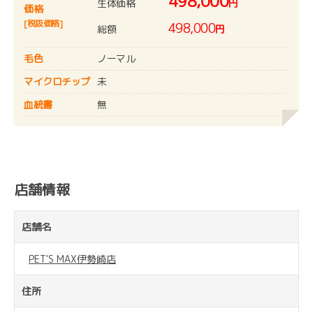
498,000
生体価格
円
価格
[税抜価格]
498,000
総額
円
毛色
ノーマル
マイクロチップ
未
血統書
無
店舗情報
店舗名
PET'S MAX伊勢崎店
住所