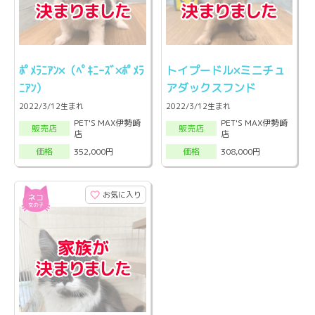
ﾎﾟﾒﾗﾆｱﾝ×（ﾍﾟｷﾆｰｽﾞ×ﾎﾟﾒﾗ
トイプードル×ミニチュ
ﾆｱﾝ）
アダックスフンド
2022/3/12生まれ
2022/3/12生まれ
PET'S MAX伊勢崎
PET'S MAX伊勢崎
販売店
販売店
店
店
352,000円
308,000円
価格
価格
お気に入り