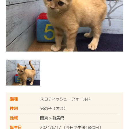
猫種
スコティッシュ・フォールド
性別
男の子（オス）
地域
関東
>
群馬県
誕生日
2021/6/17 （今日で生後1880日）