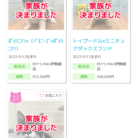
ﾎﾟﾒﾗﾆｱﾝ×（ﾍﾟｷﾆｰｽﾞ×ﾎﾟﾒﾗ
トイプードル×ミニチュ
ﾆｱﾝ）
アダックスフンド
2022/3/12生まれ
2022/3/12生まれ
PET'S MAX伊勢崎
PET'S MAX伊勢崎
販売店
販売店
店
店
352,000円
308,000円
価格
価格
お気に入り