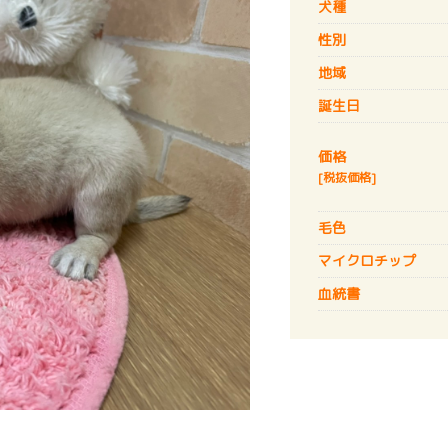
犬種
性別
地域
誕生日
価格
[税抜価格]
毛色
マイクロチップ
血統書