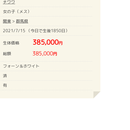
チワワ
女の子（メス）
関東
>
群馬県
2021/7/15 （今日で生後1850日）
385,000
生体価格
円
385,000
総額
円
フォーン＆ホワイト
済
有