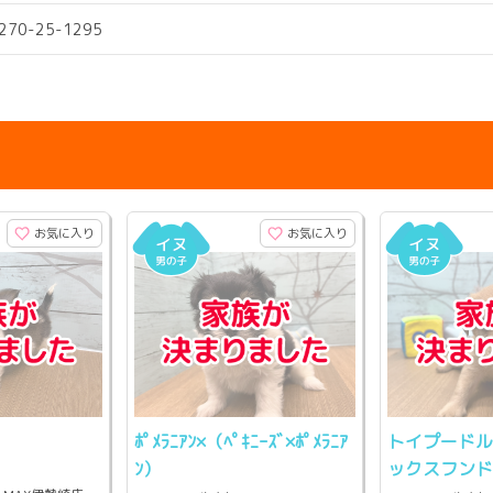
0270-25-1295
お気に入り
お気に入り
ﾎﾟﾒﾗﾆｱﾝ×（ﾍﾟｷﾆｰｽﾞ×ﾎﾟﾒﾗﾆｱ
トイプードル
ﾝ）
ックスフン