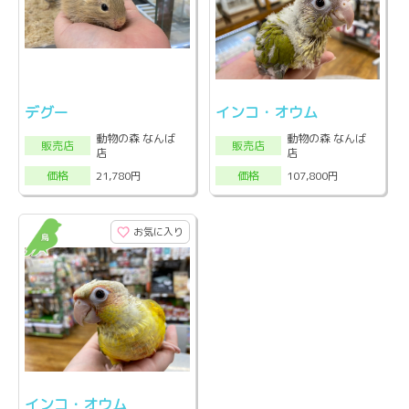
デグー
インコ・オウム
動物の森 なんば
動物の森 なんば
販売店
販売店
店
店
21,780円
107,800円
価格
価格
お気に入り
インコ・オウム