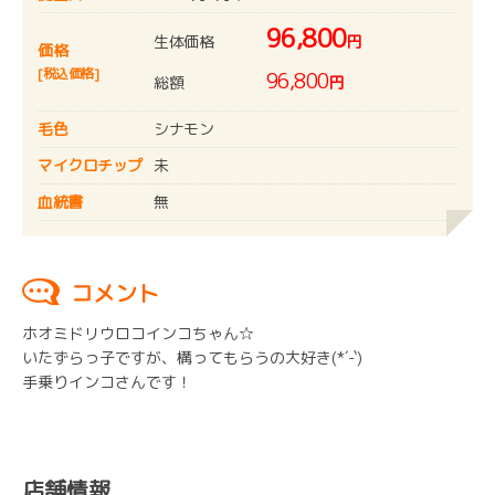
96,800
生体価格
円
価格
[税込価格]
96,800
総額
円
毛色
シナモン
マイクロチップ
未
血統書
無
コメント
ホオミドリウロコインコちゃん☆
いたずらっ子ですが、構ってもらうの大好き(*´-`)
手乗りインコさんです！
店舗情報